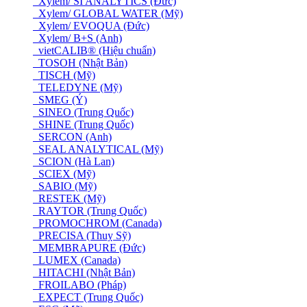
Xylem/ SI ANALYTICS (Đức)
Xylem/ GLOBAL WATER (Mỹ)
Xylem/ EVOQUA (Đức)
Xylem/ B+S (Anh)
vietCALIB® (Hiệu chuẩn)
TOSOH (Nhật Bản)
TISCH (Mỹ)
TELEDYNE (Mỹ)
SMEG (Ý)
SINEO (Trung Quốc)
SHINE (Trung Quốc)
SERCON (Anh)
SEAL ANALYTICAL (Mỹ)
SCION (Hà Lan)
SCIEX (Mỹ)
SABIO (Mỹ)
RESTEK (Mỹ)
RAYTOR (Trung Quốc)
PROMOCHROM (Canada)
PRECISA (Thuỵ Sỹ)
MEMBRAPURE (Đức)
LUMEX (Canada)
HITACHI (Nhật Bản)
FROILABO (Pháp)
EXPECT (Trung Quốc)