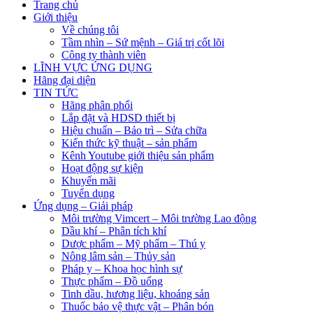
Trang chủ
Giới thiệu
Về chúng tôi
Tầm nhìn – Sứ mệnh – Giá trị cốt lõi
Công ty thành viên
LĨNH VỰC ỨNG DỤNG
Hãng đại diện
TIN TỨC
Hãng phân phối
Lắp đặt và HDSD thiết bị
Hiệu chuẩn – Bảo trì – Sửa chữa
Kiến thức kỹ thuật – sản phẩm
Kênh Youtube giới thiệu sản phẩm
Hoạt động sự kiện
Khuyến mãi
Tuyển dụng
Ứng dụng – Giải pháp
Môi trường Vimcert – Môi trường Lao động
Dầu khí – Phân tích khí
Dược phẩm – Mỹ phẩm – Thú y
Nông lâm sản – Thủy sản
Pháp y – Khoa học hình sự
Thực phẩm – Đồ uống
Tinh dầu, hương liệu, khoáng sản
Thuốc bảo vệ thực vật – Phân bón