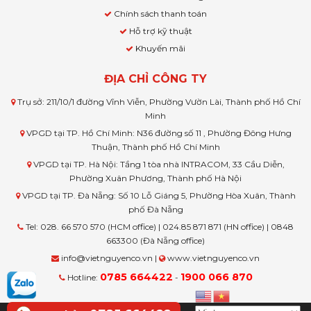
Chính sách thanh toán
Hỗ trợ kỹ thuật
Khuyến mãi
ĐỊA CHỈ CÔNG TY
Trụ sở: 211/10/1 đường Vĩnh Viễn, Phường Vườn Lài, Thành phố Hồ Chí
Minh
VPGD tại TP. Hồ Chí Minh: N36 đường số 11 , Phường Đông Hưng
Thuận, Thành phố Hồ Chí Minh
VPGD tại TP. Hà Nội: Tầng 1 tòa nhà INTRACOM, 33 Cầu Diễn,
Phường Xuân Phương, Thành phố Hà Nội
VPGD tại TP. Đà Nẵng: Số 10 Lỗ Giáng 5, Phường Hòa Xuân, Thành
phố Đà Nẵng
Tel: 028. 66 570 570 (HCM office) | 024.85 871 871 (HN office) | 0848
663300 (Đà Nẵng office)
info@vietnguyenco.vn |
www.vietnguyenco.vn
0785 664422
1900 066 870
Hotline:
-