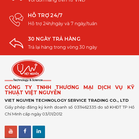
HỖ TRỢ 24/7
Hỗ trợ 24h/ngày và 7 ngày/tuần
30 NGÀY TRẢ HÀNG
Trả lại hàng trong vòng 30 ngày
CÔNG TY TNHH THƯƠNG MẠI DỊCH VỤ KỸ
THUẬT VIỆT NGUYỄN
VIET NGUYEN TECHNOLOGY SERVICE TRADING CO., LTD
Giấy phép đăng ký kinh doanh số 0311462335 do sở KHĐT TP Hồ
Chí Minh cấp ngày 03/01/2012