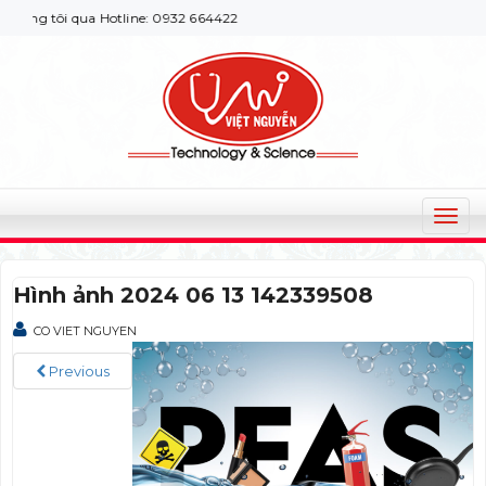
ng tôi qua Hotline: 0932 664422
T
o
g
Hình ảnh 2024 06 13 142339508
g
l
CO VIET NGUYEN
e
n
Previous
a
v
i
g
a