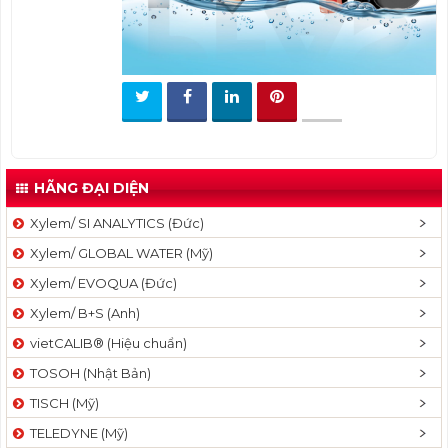
t
i
o
n
HÃNG ĐẠI DIỆN
Xylem/ SI ANALYTICS (Đức)
Xylem/ GLOBAL WATER (Mỹ)
Xylem/ EVOQUA (Đức)
Xylem/ B+S (Anh)
vietCALIB® (Hiệu chuẩn)
TOSOH (Nhật Bản)
TISCH (Mỹ)
TELEDYNE (Mỹ)