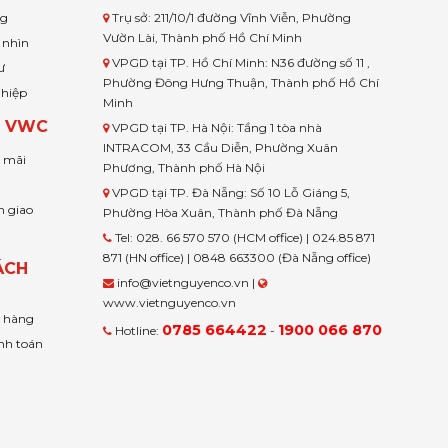
ng
Trụ sở: 211/10/1 đường Vĩnh Viễn, Phường
Vườn Lài, Thành phố Hồ Chí Minh
 nhìn
VPGD tại TP. Hồ Chí Minh: N36 đường số 11 ,
ư
Phường Đông Hưng Thuận, Thành phố Hồ Chí
ghiệp
Minh
H VWC
VPGD tại TP. Hà Nội: Tầng 1 tòa nhà
INTRACOM, 33 Cầu Diễn, Phường Xuân
u mãi
Phương, Thành phố Hà Nội
VPGD tại TP. Đà Nẵng: Số 10 Lỗ Giáng 5,
n giao
Phường Hòa Xuân, Thành phố Đà Nẵng
Tel: 028. 66 570 570 (HCM office) | 024.85 871
871 (HN office) | 0848 663300 (Đà Nẵng office)
ÁCH
info@vietnguyenco.vn |
www.vietnguyenco.vn
n hàng
0785 664422
1900 066 870
Hotline:
-
nh toán
t