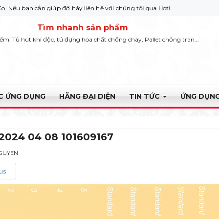
 cần giúp đỡ hãy liên hệ với chúng tôi qua Hotline: 0932 664422
Tìm nhanh sản phẩm
iếm: Tủ hút khí độc, tủ đựng hóa chất chống cháy, Pallet chống tràn...
ỰC ỨNG DỤNG
HÃNG ĐẠI DIỆN
TIN TỨC
ỨNG DỤNG
2024 04 08 101609167
NGUYEN
us