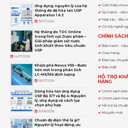
Giới thiệu chu
Ứng dụng, nguyên lý của hệ
thống đo độ hòa tan USP
Sứ mệnh - tầm
Apparatus 1 & 2
Ỹ
Hợp tác - đầu t
30/07/2026
Cơ hội nghề n
,
Hệ thống đo TOC Online
CHÍNH SÁC
trong lĩnh vực Dược phẩm –
P
Giải pháp giám sát nước
tinh khiết theo tiêu chuẩn
Bảo hành - hậ
USP
Giao hàng
14/07/2026
Đào tạo, chuyể
Khám phá Novus V55 – Bước
Bảo mật
tiến mới trong phân tích
LC-MS/MS định lượng
HỖ TRỢ KH
06/07/2026
HÀNG
Chính sách bá
Dòng hòa tan ứng dụng
USP Bộ 3/7 và Bộ 4: Nguyên
Chính sách tha
lý, ứng dụng và cách lựa
chọn phù hợp
Hỗ trợ kỹ thuậ
30/06/2026
Khuyến mãi
Chuẩn độ điện thế là gì?
Nguyên lý hoạt động, ưu