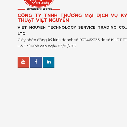
CÔNG TY TNHH THƯƠNG MẠI DỊCH VỤ K
THUẬT VIỆT NGUYỄN
VIET NGUYEN TECHNOLOGY SERVICE TRADING CO.
LTD
Giấy phép đăng ký kinh doanh số 0311462335 do sở KHĐT T
Hồ Chí Minh cấp ngày 03/01/2012