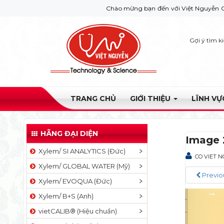
Chào mừng bạn đến với Việt Nguyễn Co. Nếu bạn
Gợi ý tìm k
TRANG CHỦ
GIỚI THIỆU
LĨNH V
HÃNG ĐẠI DIỆN
Image 
Xylem/ SI ANALYTICS (Đức)
CO VIET 
Xylem/ GLOBAL WATER (Mỹ)
Previo
Xylem/ EVOQUA (Đức)
Xylem/ B+S (Anh)
vietCALIB® (Hiệu chuẩn)