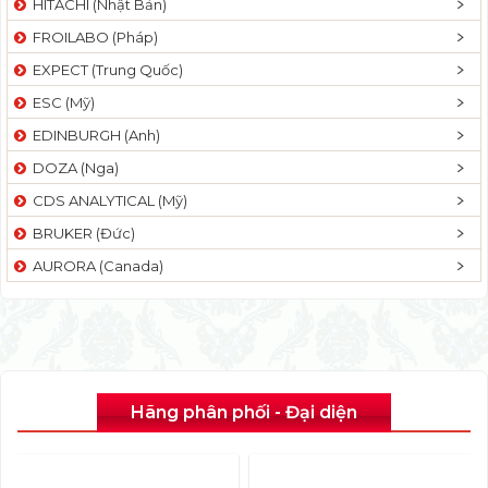
HITACHI (Nhật Bản)
FROILABO (Pháp)
EXPECT (Trung Quốc)
ESC (Mỹ)
EDINBURGH (Anh)
DOZA (Nga)
CDS ANALYTICAL (Mỹ)
BRUKER (Đức)
AURORA (Canada)
Hãng phân phối - Đại diện