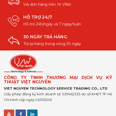
Với đơn hàng trên 1tr VNĐ
HỖ TRỢ 24/7
Hỗ trợ 24h/ngày và 7 ngày/tuần
30 NGÀY TRẢ HÀNG
Trả lại hàng trong vòng 30 ngày
CÔNG TY TNHH THƯƠNG MẠI DỊCH VỤ KỸ
THUẬT VIỆT NGUYỄN
VIET NGUYEN TECHNOLOGY SERVICE TRADING CO., LTD
Giấy phép đăng ký kinh doanh số 0311462335 do sở KHĐT TP Hồ
Chí Minh cấp ngày 03/01/2012