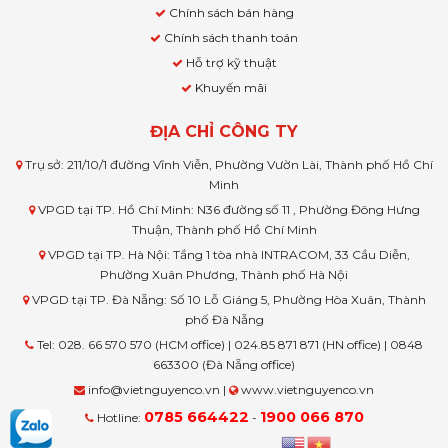
Chính sách bán hàng
Chính sách thanh toán
Hỗ trợ kỹ thuật
Khuyến mãi
ĐỊA CHỈ CÔNG TY
Trụ sở: 211/10/1 đường Vĩnh Viễn, Phường Vườn Lài, Thành phố Hồ Chí
Minh
VPGD tại TP. Hồ Chí Minh: N36 đường số 11 , Phường Đông Hưng
Thuận, Thành phố Hồ Chí Minh
VPGD tại TP. Hà Nội: Tầng 1 tòa nhà INTRACOM, 33 Cầu Diễn,
Phường Xuân Phương, Thành phố Hà Nội
VPGD tại TP. Đà Nẵng: Số 10 Lỗ Giáng 5, Phường Hòa Xuân, Thành
phố Đà Nẵng
Tel: 028. 66 570 570 (HCM office) | 024.85 871 871 (HN office) | 0848
663300 (Đà Nẵng office)
info@vietnguyenco.vn |
www.vietnguyenco.vn
0785 664422
1900 066 870
Hotline:
-