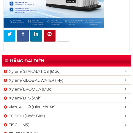
t
i
o
n
HÃNG ĐẠI DIỆN
Xylem/ SI ANALYTICS (Đức)
Xylem/ GLOBAL WATER (Mỹ)
Xylem/ EVOQUA (Đức)
Xylem/ B+S (Anh)
vietCALIB® (Hiệu chuẩn)
TOSOH (Nhật Bản)
TISCH (Mỹ)