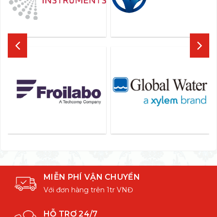
MIỄN PHÍ VẬN CHUYỂN
Với đơn hàng trên 1tr VNĐ
HỖ TRỢ 24/7