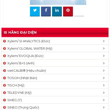
t
i
o
n
HÃNG ĐẠI DIỆN
Xylem/ SI ANALYTICS (Đức)
Xylem/ GLOBAL WATER (Mỹ)
Xylem/ EVOQUA (Đức)
Xylem/ B+S (Anh)
vietCALIB® (Hiệu chuẩn)
TOSOH (Nhật Bản)
TISCH (Mỹ)
TELEDYNE (Mỹ)
SMEG (Ý)
SINEO (Trung Quốc)