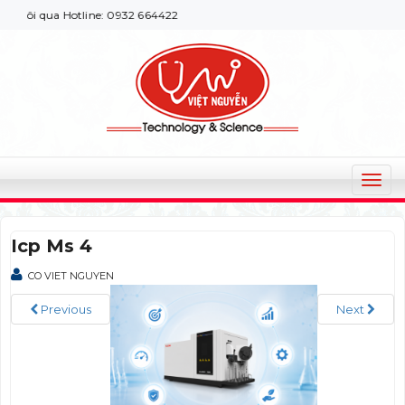
ôi qua Hotline: 0932 664422
T
o
g
Icp Ms 4
g
l
CO VIET NGUYEN
e
n
Previous
Next
a
v
i
g
a