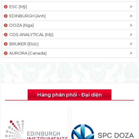
ESC (Mỹ)
EDINBURGH (Anh)
DOZA (Nga)
CDS ANALYTICAL (Mỹ)
BRUKER (Đức)
AURORA (Canada)
Hãng phân phối - Đại diện