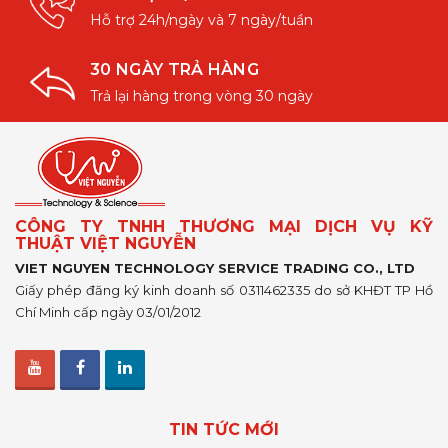
Hỗ trợ 24h/ngày và 7 ngày/tuần
30 NGÀY TRẢ HÀNG
Trả lại hàng trong vòng 30 ngày
CÔNG TY TNHH THƯƠNG MẠI DỊCH VỤ KỸ
THUẬT VIỆT NGUYỄN
VIET NGUYEN TECHNOLOGY SERVICE TRADING CO., LTD
Giấy phép đăng ký kinh doanh số 0311462335 do sở KHĐT TP Hồ
Chí Minh cấp ngày 03/01/2012
TIN TỨC MỚI