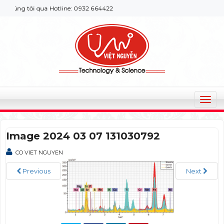
úng tôi qua Hotline: 0932 664422
T
o
g
Image 2024 03 07 131030792
g
l
CO VIET NGUYEN
e
n
Previous
Next
a
v
i
g
a