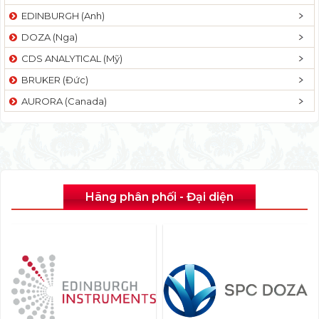
EDINBURGH (Anh)
DOZA (Nga)
CDS ANALYTICAL (Mỹ)
BRUKER (Đức)
AURORA (Canada)
Hãng phân phối - Đại diện