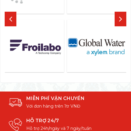
MIỄN PHÍ VẬN CHUYỂN
Với đơn hàng trên 1tr VNĐ
HỖ TRỢ 24/7
Hỗ trợ 24h/ngày và 7 ngày/tuần