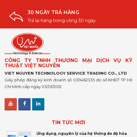
30 NGÀY TRẢ HÀNG
Trả lại hàng trong vòng 30 ngày
CÔNG TY TNHH THƯƠNG MẠI DỊCH VỤ KỸ
THUẬT VIỆT NGUYỄN
VIET NGUYEN TECHNOLOGY SERVICE TRADING CO., LTD
Giấy phép đăng ký kinh doanh số 0311462335 do sở KHĐT TP Hồ
Chí Minh cấp ngày 03/01/2012
TIN TỨC MỚI
Ứng dụng, nguyên lý của hệ thống đo độ hòa