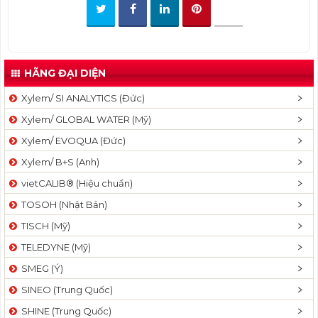
t
i
o
n
HÃNG ĐẠI DIỆN
Xylem/ SI ANALYTICS (Đức)
Xylem/ GLOBAL WATER (Mỹ)
Xylem/ EVOQUA (Đức)
Xylem/ B+S (Anh)
vietCALIB® (Hiệu chuẩn)
TOSOH (Nhật Bản)
TISCH (Mỹ)
TELEDYNE (Mỹ)
SMEG (Ý)
SINEO (Trung Quốc)
SHINE (Trung Quốc)