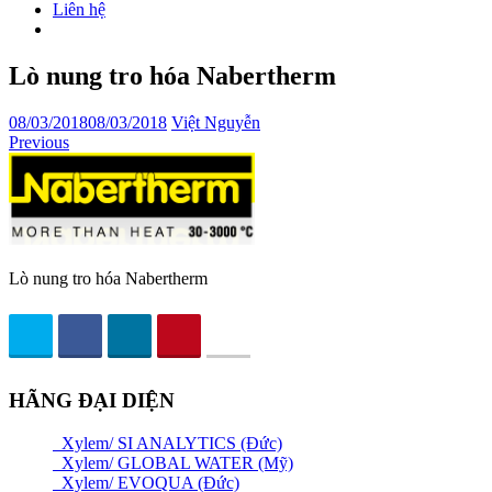
Liên hệ
Lò nung tro hóa Nabertherm
08/03/2018
08/03/2018
Việt Nguyễn
Previous
Lò nung tro hóa Nabertherm
HÃNG ĐẠI DIỆN
Xylem/ SI ANALYTICS (Đức)
Xylem/ GLOBAL WATER (Mỹ)
Xylem/ EVOQUA (Đức)