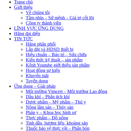
Trang chủ
Giới thiệu
Về chúng tôi
Tầm nhìn – Sứ mệnh – Giá trị cốt lõi
Công ty thành viên
LĨNH VỰC ỨNG DỤNG
Hãng đại diện
TIN TỨC
Hãng phân phối
Lắp đặt và HDSD thiết bị
Hiệu chuẩn – Bảo trì – Sửa chữa
Kiến thức kỹ thuật – sản phẩm
Kênh Youtube giới thiệu sản phẩm
Hoạt động sự kiện
Khuyến mãi
Tuyển dụng
Ứng dụng – Giải pháp
Môi trường Vimcert – Môi trường Lao động
Dầu khí – Phân tích khí
Dược phẩm – Mỹ phẩm – Thú y
Nông lâm sản – Thủy sản
Pháp y – Khoa học hình sự
Thực phẩm – Đồ uống
Tinh dầu, hương liệu, khoáng sản
Thuốc bảo vệ thực vật – Phân bón