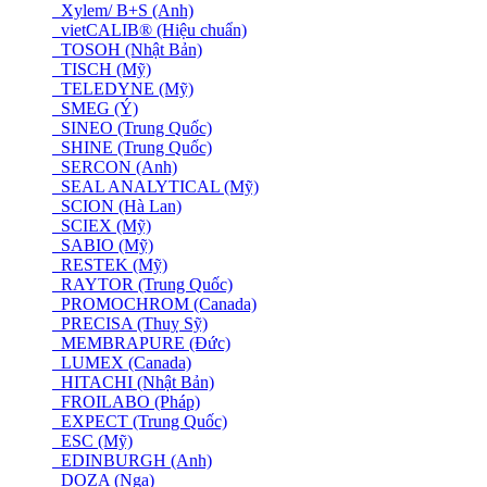
Xylem/ B+S (Anh)
vietCALIB® (Hiệu chuẩn)
TOSOH (Nhật Bản)
TISCH (Mỹ)
TELEDYNE (Mỹ)
SMEG (Ý)
SINEO (Trung Quốc)
SHINE (Trung Quốc)
SERCON (Anh)
SEAL ANALYTICAL (Mỹ)
SCION (Hà Lan)
SCIEX (Mỹ)
SABIO (Mỹ)
RESTEK (Mỹ)
RAYTOR (Trung Quốc)
PROMOCHROM (Canada)
PRECISA (Thuỵ Sỹ)
MEMBRAPURE (Đức)
LUMEX (Canada)
HITACHI (Nhật Bản)
FROILABO (Pháp)
EXPECT (Trung Quốc)
ESC (Mỹ)
EDINBURGH (Anh)
DOZA (Nga)