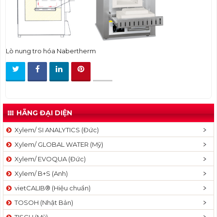
t
i
o
n
Lò nung tro hóa Nabertherm
HÃNG ĐẠI DIỆN
Xylem/ SI ANALYTICS (Đức)
Xylem/ GLOBAL WATER (Mỹ)
Xylem/ EVOQUA (Đức)
Xylem/ B+S (Anh)
vietCALIB® (Hiệu chuẩn)
TOSOH (Nhật Bản)