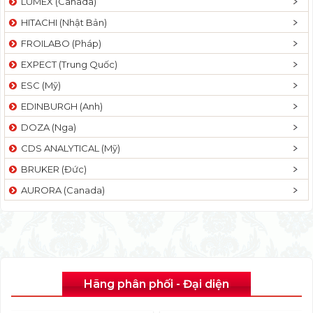
LUMEX (Canada)
HITACHI (Nhật Bản)
FROILABO (Pháp)
EXPECT (Trung Quốc)
ESC (Mỹ)
EDINBURGH (Anh)
DOZA (Nga)
CDS ANALYTICAL (Mỹ)
BRUKER (Đức)
AURORA (Canada)
Hãng phân phối - Đại diện