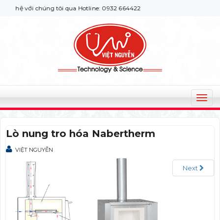
hệ với chúng tôi qua Hotline: 0932 664422
T
o
g
Lò nung tro hóa Nabertherm
g
l
VIỆT NGUYỄN
e
n
Next
a
v
i
g
a