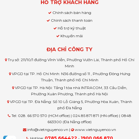
HỖ TRỢ KHÁCH HÀNG
Chính sách bán hàng
Chính sách thanh toán
Hỗ trợ kỹ thuật
Khuyến mãi
ĐỊA CHỈ CÔNG TY
Trụ sở: 211/10/1 đường Vĩnh Viễn, Phường Vườn Lài, Thành phố Hồ Chí
Minh
VPGD tại TP. Hồ Chí Minh: N36 đường số 11 , Phường Đông Hưng
Thuận, Thành phố Hồ Chí Minh
VPGD tại TP. Hà Nội: Tầng 1 tòa nhà INTRACOM, 33 Cầu Diễn,
Phường Xuân Phương, Thành phố Hà Nội
VPGD tại TP. Đà Nẵng: Số 10 Lỗ Giáng 5, Phường Hòa Xuân, Thành
phố Đà Nẵng
Tel: 028. 66 570 570 (HCM office) | 024.85 871 871 (HN office) | 0848
663300 (Đà Nẵng office)
info@vietnguyenco.vn |
www.vietnguyenco.vn
0785 664422
1900 066 870
Hotline:
-