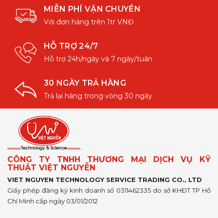
MIỄN PHÍ VẬN CHUYỂN
Với đơn hàng trên 1tr VNĐ
HỖ TRỢ 24/7
Hỗ trợ 24h/ngày và 7 ngày/tuần
30 NGÀY TRẢ HÀNG
Trả lại hàng trong vòng 30 ngày
CÔNG TY TNHH THƯƠNG MẠI DỊCH VỤ KỸ
THUẬT VIỆT NGUYỄN
VIET NGUYEN TECHNOLOGY SERVICE TRADING CO., LTD
Giấy phép đăng ký kinh doanh số 0311462335 do sở KHĐT TP Hồ
Chí Minh cấp ngày 03/01/2012