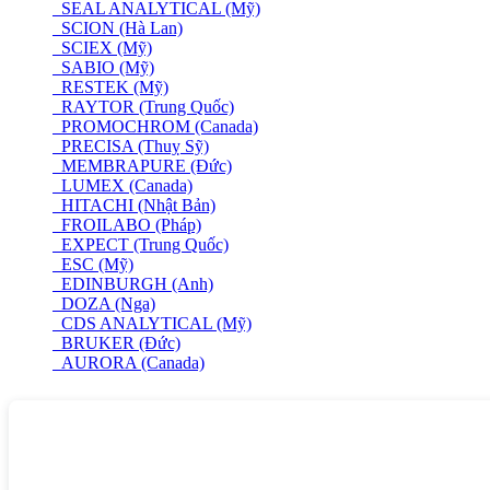
SEAL ANALYTICAL (Mỹ)
SCION (Hà Lan)
SCIEX (Mỹ)
SABIO (Mỹ)
RESTEK (Mỹ)
RAYTOR (Trung Quốc)
PROMOCHROM (Canada)
PRECISA (Thuỵ Sỹ)
MEMBRAPURE (Đức)
LUMEX (Canada)
HITACHI (Nhật Bản)
FROILABO (Pháp)
EXPECT (Trung Quốc)
ESC (Mỹ)
EDINBURGH (Anh)
DOZA (Nga)
CDS ANALYTICAL (Mỹ)
BRUKER (Đức)
AURORA (Canada)