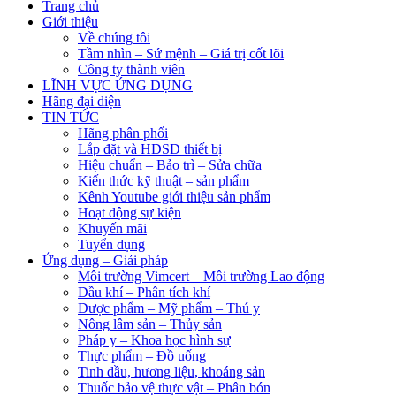
Trang chủ
Giới thiệu
Về chúng tôi
Tầm nhìn – Sứ mệnh – Giá trị cốt lõi
Công ty thành viên
LĨNH VỰC ỨNG DỤNG
Hãng đại diện
TIN TỨC
Hãng phân phối
Lắp đặt và HDSD thiết bị
Hiệu chuẩn – Bảo trì – Sửa chữa
Kiến thức kỹ thuật – sản phẩm
Kênh Youtube giới thiệu sản phẩm
Hoạt động sự kiện
Khuyến mãi
Tuyển dụng
Ứng dụng – Giải pháp
Môi trường Vimcert – Môi trường Lao động
Dầu khí – Phân tích khí
Dược phẩm – Mỹ phẩm – Thú y
Nông lâm sản – Thủy sản
Pháp y – Khoa học hình sự
Thực phẩm – Đồ uống
Tinh dầu, hương liệu, khoáng sản
Thuốc bảo vệ thực vật – Phân bón