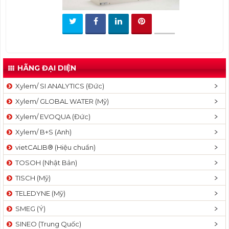
t
i
o
n
HÃNG ĐẠI DIỆN
Xylem/ SI ANALYTICS (Đức)
Xylem/ GLOBAL WATER (Mỹ)
Xylem/ EVOQUA (Đức)
Xylem/ B+S (Anh)
vietCALIB® (Hiệu chuẩn)
TOSOH (Nhật Bản)
TISCH (Mỹ)
TELEDYNE (Mỹ)
SMEG (Ý)
SINEO (Trung Quốc)