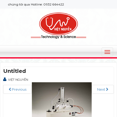
 chúng tôi qua Hotline: 0932 664422
T
o
g
Untitled
g
l
VIỆT NGUYỄN
e
n
Previous
Next
a
v
i
g
a