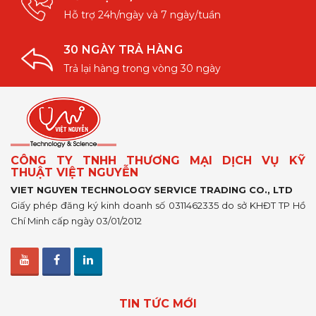
Hỗ trợ 24h/ngày và 7 ngày/tuần
30 NGÀY TRẢ HÀNG
Trả lại hàng trong vòng 30 ngày
CÔNG TY TNHH THƯƠNG MẠI DỊCH VỤ KỸ
THUẬT VIỆT NGUYỄN
VIET NGUYEN TECHNOLOGY SERVICE TRADING CO., LTD
Giấy phép đăng ký kinh doanh số 0311462335 do sở KHĐT TP Hồ
Chí Minh cấp ngày 03/01/2012
TIN TỨC MỚI