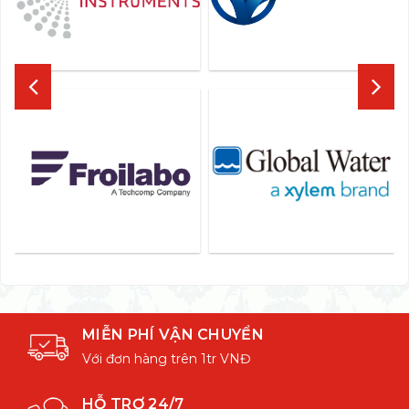
MIỄN PHÍ VẬN CHUYỂN
Với đơn hàng trên 1tr VNĐ
HỖ TRỢ 24/7