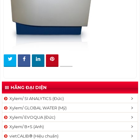
t
i
o
n
HÃNG ĐẠI DIỆN
Xylem/ SI ANALYTICS (Đức)
Xylem/ GLOBAL WATER (Mỹ)
Xylem/ EVOQUA (Đức)
Xylem/ B+S (Anh)
vietCALIB® (Hiệu chuẩn)