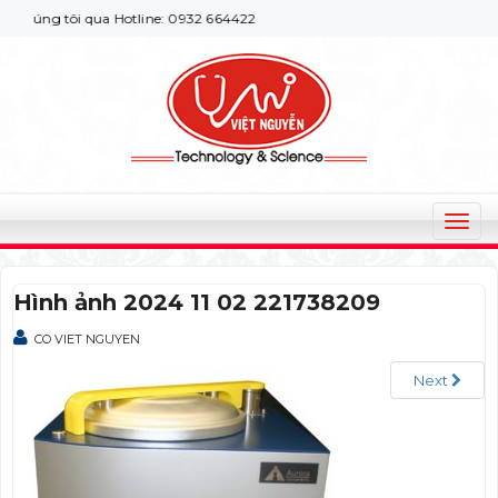
húng tôi qua Hotline: 0932 664422
T
o
g
Hình ảnh 2024 11 02 221738209
g
l
CO VIET NGUYEN
e
n
Next
a
v
i
g
a