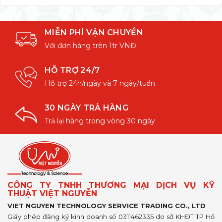
MIỄN PHÍ VẬN CHUYỂN
Với đơn hàng trên 1tr VNĐ
HỖ TRỢ 24/7
Hỗ trợ 24h/ngày và 7 ngày/tuần
30 NGÀY TRẢ HÀNG
Trả lại hàng trong vòng 30 ngày
CÔNG TY TNHH THƯƠNG MẠI DỊCH VỤ KỸ
THUẬT VIỆT NGUYỄN
VIET NGUYEN TECHNOLOGY SERVICE TRADING CO., LTD
Giấy phép đăng ký kinh doanh số 0311462335 do sở KHĐT TP Hồ