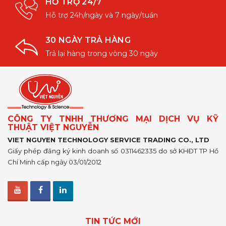
HỖ TRỢ 24/7
Hỗ trợ 24h/ngày và 7 ngày/tuần
30 NGÀY TRẢ HÀNG
Trả lại hàng trong vòng 30 ngày
CÔNG TY TNHH THƯƠNG MẠI DỊCH VỤ KỸ
THUẬT VIỆT NGUYỄN
VIET NGUYEN TECHNOLOGY SERVICE TRADING CO., LTD
Giấy phép đăng ký kinh doanh số 0311462335 do sở KHĐT TP Hồ
Chí Minh cấp ngày 03/01/2012
TIN TỨC MỚI