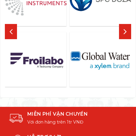
MIỄN PHÍ VẬN CHUYỂN
Với đơn hàng trên 1tr VNĐ