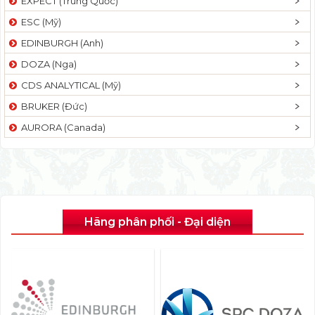
EXPECT (Trung Quốc)
ESC (Mỹ)
EDINBURGH (Anh)
DOZA (Nga)
CDS ANALYTICAL (Mỹ)
BRUKER (Đức)
AURORA (Canada)
Hãng phân phối - Đại diện