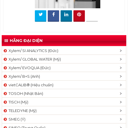
t
i
o
n
HÃNG ĐẠI DIỆN
Xylem/ SI ANALYTICS (Đức)
Xylem/ GLOBAL WATER (Mỹ)
Xylem/ EVOQUA (Đức)
Xylem/ B+S (Anh)
vietCALIB® (Hiệu chuẩn)
TOSOH (Nhật Bản)
TISCH (Mỹ)
TELEDYNE (Mỹ)
SMEG (Ý)
SINEO (Trung Quốc)