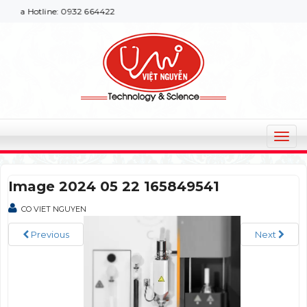
ua Hotline: 0932 664422
T
o
g
Image 2024 05 22 165849541
g
l
CO VIET NGUYEN
e
n
Previous
Next
a
v
i
g
a