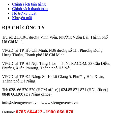
Chính sách bán hàng
Chính sách thanh toán
Hỗ trợ kỹ thuật
Khuyến mãi
ĐỊA CHỈ CÔNG TY
Trụ sở: 211/10/1 đường Vĩnh Viễn, Phường Vườn Lài, Thành phố
Hồ Chí Minh
VPGD tại TP. Hồ Chí Minh: N36 đường số 11 , Phường Đông
Hưng Thuận, Thành phố Hồ Chí Minh
VPGD tại TP. Hà Nội: Tầng 1 tòa nhà INTRACOM, 33 Cầu Diễn,
Phường Xuân Phương, Thành phố Hà Nội
VPGD tại TP. Đà Nẵng: Số 10 Lỗ Giáng 5, Phường Hòa Xuân,
Thành phố Đà Nẵng
Tel: 028. 66 570 570 (HCM office) | 024.85 871 871 (HN office) |
0848 663300 (Đà Nẵng office)
info@vietnguyenco.vn |
www.vietnguyenco.vn
0785 664422
1900 066 870
Hotline:
-