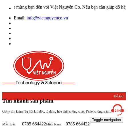
ào mừng bạn đến với Việt Nguyễn Co. Nếu bạn cần giúp đỡ hãy liên h
Email:
info@vietnguyenco.vn
Hỗ trợ
Tìm nhanh sản phẩm
khách
Gợi ý tìm kiếm: Tủ hút khí độc, tủ đựng hóa chất chống cháy, Pallet chống tràn...
hàng
Toggle navigation
0785 664422
0785 664422
Miền Bắc
Miền Nam