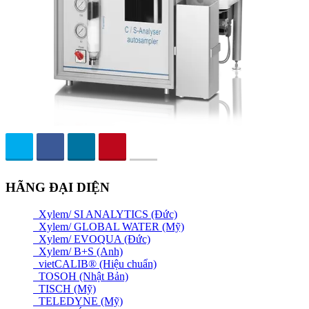
HÃNG ĐẠI DIỆN
Xylem/ SI ANALYTICS (Đức)
Xylem/ GLOBAL WATER (Mỹ)
Xylem/ EVOQUA (Đức)
Xylem/ B+S (Anh)
vietCALIB® (Hiệu chuẩn)
TOSOH (Nhật Bản)
TISCH (Mỹ)
TELEDYNE (Mỹ)