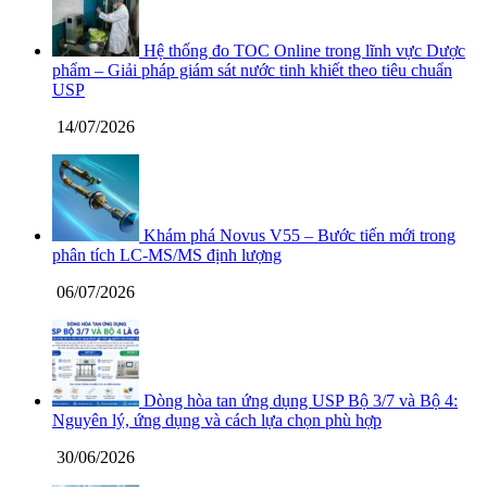
Hệ thống đo TOC Online trong lĩnh vực Dược
phẩm – Giải pháp giám sát nước tinh khiết theo tiêu chuẩn
USP
14/07/2026
Khám phá Novus V55 – Bước tiến mới trong
phân tích LC-MS/MS định lượng
06/07/2026
Dòng hòa tan ứng dụng USP Bộ 3/7 và Bộ 4:
Nguyên lý, ứng dụng và cách lựa chọn phù hợp
30/06/2026