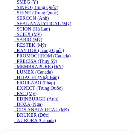
SMEG (Ý)
SINEO (Trung Quốc)
SHINE (Trung Quốc)
SERCON (Anh)
SEAL ANALYTICAL (Mỹ)
SCION (Hà Lan)
SCIEX (Mỹ)
SABIO (Mỹ)
RESTEK (Mỹ)
RAYTOR (Trung Quốc)
PROMOCHROM (Canada)
PRECISA (Thuỵ Sỹ)
MEMBRAPURE (Đức)
LUMEX (Canada)
HITACHI (Nhật Bản)
FROILABO (Pháp)
EXPECT (Trung Quốc)
ESC (Mỹ)
EDINBURGH (Anh)
DOZA (Nga)
CDS ANALYTICAL (Mỹ)
BRUKER (Đức)
AURORA (Canada)