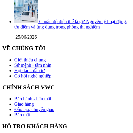
Chuẩn độ điện thế là gì? Nguyên lý hoạt động,
ưu điểm và ứng dụng trong phòng thí nghiệm
25/06/2026
VỀ CHÚNG TÔI
Giới thiệu chung
Sứ mệnh - tầm nhìn
Hợp tác - đầu tư
Cơ hội nghề nghiệp
CHÍNH SÁCH VWC
Bảo hành - hậu mãi
Giao hàng
Đào tạo, chuyển giao
Bảo mật
HỖ TRỢ KHÁCH HÀNG