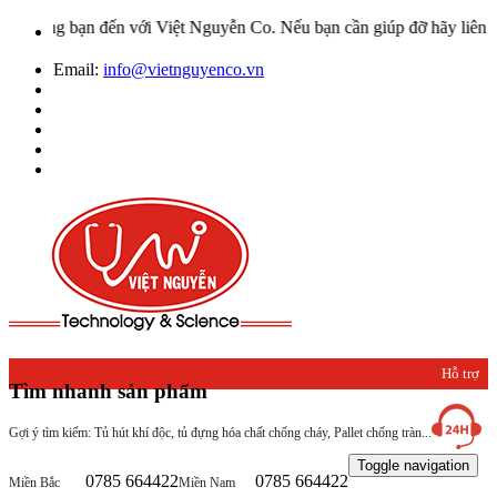
ừng bạn đến với Việt Nguyễn Co. Nếu bạn cần giúp đỡ hãy liên hệ vớ
Email:
info@vietnguyenco.vn
Hỗ trợ
Tìm nhanh sản phẩm
khách
Gợi ý tìm kiếm: Tủ hút khí độc, tủ đựng hóa chất chống cháy, Pallet chống tràn...
hàng
Toggle navigation
0785 664422
0785 664422
Miền Bắc
Miền Nam