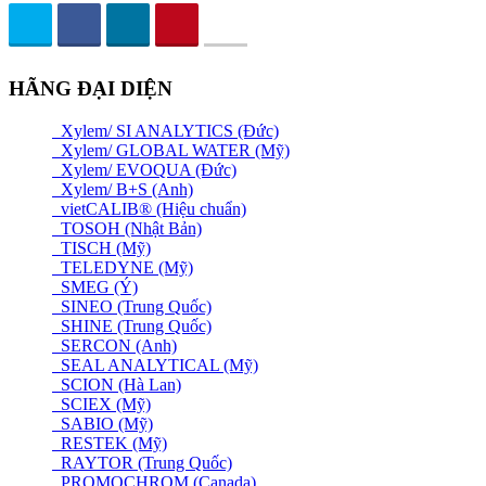
HÃNG ĐẠI DIỆN
Xylem/ SI ANALYTICS (Đức)
Xylem/ GLOBAL WATER (Mỹ)
Xylem/ EVOQUA (Đức)
Xylem/ B+S (Anh)
vietCALIB® (Hiệu chuẩn)
TOSOH (Nhật Bản)
TISCH (Mỹ)
TELEDYNE (Mỹ)
SMEG (Ý)
SINEO (Trung Quốc)
SHINE (Trung Quốc)
SERCON (Anh)
SEAL ANALYTICAL (Mỹ)
SCION (Hà Lan)
SCIEX (Mỹ)
SABIO (Mỹ)
RESTEK (Mỹ)
RAYTOR (Trung Quốc)
PROMOCHROM (Canada)