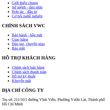
Giới thiệu chung
Sứ mệnh - tầm nhìn
Hợp tác - đầu tư
Cơ hội nghề nghiệp
CHÍNH SÁCH VWC
Bảo hành - hậu mãi
Giao hàng
Đào tạo, chuyển giao
Bảo mật
HỖ TRỢ KHÁCH HÀNG
Chính sách bán hàng
Chính sách thanh toán
Hỗ trợ kỹ thuật
Khuyến mãi
ĐỊA CHỈ CÔNG TY
Trụ sở: 211/10/1 đường Vĩnh Viễn, Phường Vườn Lài, Thành phố
Hồ Chí Minh