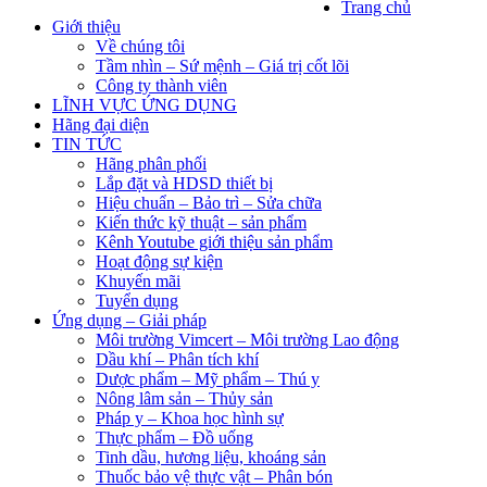
Trang chủ
Giới thiệu
Về chúng tôi
Tầm nhìn – Sứ mệnh – Giá trị cốt lõi
Công ty thành viên
LĨNH VỰC ỨNG DỤNG
Hãng đại diện
TIN TỨC
Hãng phân phối
Lắp đặt và HDSD thiết bị
Hiệu chuẩn – Bảo trì – Sửa chữa
Kiến thức kỹ thuật – sản phẩm
Kênh Youtube giới thiệu sản phẩm
Hoạt động sự kiện
Khuyến mãi
Tuyển dụng
Ứng dụng – Giải pháp
Môi trường Vimcert – Môi trường Lao động
Dầu khí – Phân tích khí
Dược phẩm – Mỹ phẩm – Thú y
Nông lâm sản – Thủy sản
Pháp y – Khoa học hình sự
Thực phẩm – Đồ uống
Tinh dầu, hương liệu, khoáng sản
Thuốc bảo vệ thực vật – Phân bón