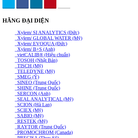
HÃNG ĐẠI DIỆN
Xylem/ SI ANALYTICS (Đức)
Xylem/ GLOBAL WATER (Mỹ)
Xylem/ EVOQUA (Đức)
Xylem/ B+S (Anh)
vietCALIB® (Hiệu chuẩn)
TOSOH (Nhật Bản)
TISCH (Mỹ)
TELEDYNE (Mỹ)
SMEG (Ý)
SINEO (Trung Quốc)
SHINE (Trung Quốc)
SERCON (Anh)
SEAL ANALYTICAL (Mỹ)
SCION (Hà Lan)
SCIEX (Mỹ)
SABIO (Mỹ)
RESTEK (Mỹ)
RAYTOR (Trung Quốc)
PROMOCHROM (Canada)
PRECISA (Thuỵ Sỹ)