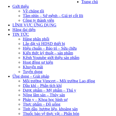
Trang chủ
Giới thiệu
Về chúng tôi
Tầm nhìn – Sứ mệnh – Giá trị cốt lõi
Công ty thành viên
LĨNH VỰC ỨNG DỤNG
Hãng đại diện
TIN TỨC
Hãng phân phối
Lắp đặt và HDSD thiết bị
Hiệu chuẩn – Bảo trì – Sửa chữa
Kiến thức kỹ thuật – sản phẩm
Kênh Youtube giới thiệu sản phẩm
Hoạt động sự kiện
Khuyến mãi
Tuyển dụng
Ứng dụng – Giải pháp
Môi trường Vimcert – Môi trường Lao động
Dầu khí – Phân tích khí
Dược phẩm – Mỹ phẩm – Thú y
Nông lâm sản – Thủy sản
Pháp y – Khoa học hình sự
Thực phẩm – Đồ uống
Tinh dầu, hương liệu, khoáng sản
Thuốc bảo vệ thực vật – Phân bón