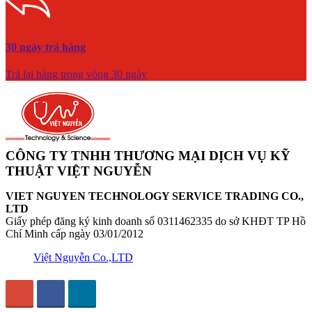
30 ngày trả hàng
Trả lại hàng trong vòng 30 ngày
CÔNG TY TNHH THƯƠNG MẠI DỊCH VỤ KỸ
THUẬT VIỆT NGUYỄN
VIET NGUYEN TECHNOLOGY SERVICE TRADING CO.,
LTD
Giấy phép đăng ký kinh doanh số 0311462335 do sở KHĐT TP Hồ
Chí Minh cấp ngày 03/01/2012
Việt Nguyễn Co.,LTD