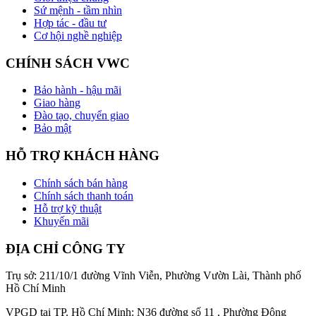
Sứ mệnh - tầm nhìn
Hợp tác - đầu tư
Cơ hội nghề nghiệp
CHÍNH SÁCH VWC
Bảo hành - hậu mãi
Giao hàng
Đào tạo, chuyển giao
Bảo mật
HỖ TRỢ KHÁCH HÀNG
Chính sách bán hàng
Chính sách thanh toán
Hỗ trợ kỹ thuật
Khuyến mãi
ĐỊA CHỈ CÔNG TY
Trụ sở: 211/10/1 đường Vĩnh Viễn, Phường Vườn Lài, Thành phố
Hồ Chí Minh
VPGD tại TP. Hồ Chí Minh: N36 đường số 11 , Phường Đông