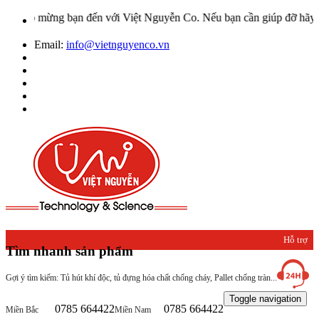
mừng bạn đến với Việt Nguyễn Co. Nếu bạn cần giúp đỡ hãy liên hệ v
Email:
info@vietnguyenco.vn
Hỗ trợ
Tìm nhanh sản phẩm
khách
Gợi ý tìm kiếm: Tủ hút khí độc, tủ đựng hóa chất chống cháy, Pallet chống tràn...
hàng
Toggle navigation
0785 664422
0785 664422
Miền Bắc
Miền Nam