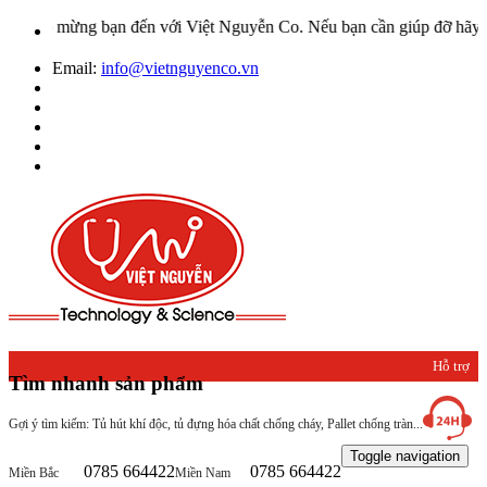
o mừng bạn đến với Việt Nguyễn Co. Nếu bạn cần giúp đỡ hãy liên hệ
Email:
info@vietnguyenco.vn
Hỗ trợ
Tìm nhanh sản phẩm
khách
Gợi ý tìm kiếm: Tủ hút khí độc, tủ đựng hóa chất chống cháy, Pallet chống tràn...
hàng
Toggle navigation
0785 664422
0785 664422
Miền Bắc
Miền Nam