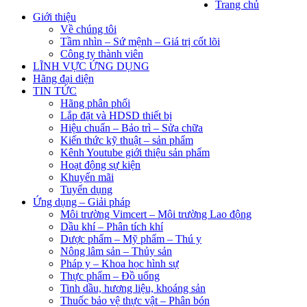
Trang chủ
Giới thiệu
Về chúng tôi
Tầm nhìn – Sứ mệnh – Giá trị cốt lõi
Công ty thành viên
LĨNH VỰC ỨNG DỤNG
Hãng đại diện
TIN TỨC
Hãng phân phối
Lắp đặt và HDSD thiết bị
Hiệu chuẩn – Bảo trì – Sửa chữa
Kiến thức kỹ thuật – sản phẩm
Kênh Youtube giới thiệu sản phẩm
Hoạt động sự kiện
Khuyến mãi
Tuyển dụng
Ứng dụng – Giải pháp
Môi trường Vimcert – Môi trường Lao động
Dầu khí – Phân tích khí
Dược phẩm – Mỹ phẩm – Thú y
Nông lâm sản – Thủy sản
Pháp y – Khoa học hình sự
Thực phẩm – Đồ uống
Tinh dầu, hương liệu, khoáng sản
Thuốc bảo vệ thực vật – Phân bón