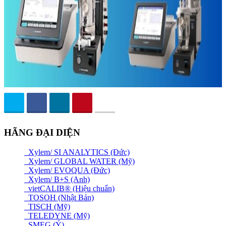
HÃNG ĐẠI DIỆN
Xylem/ SI ANALYTICS (Đức)
Xylem/ GLOBAL WATER (Mỹ)
Xylem/ EVOQUA (Đức)
Xylem/ B+S (Anh)
vietCALIB® (Hiệu chuẩn)
TOSOH (Nhật Bản)
TISCH (Mỹ)
TELEDYNE (Mỹ)
SMEG (Ý)