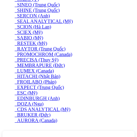
SINEO (Trung Quốc)
SHINE (Trung Quốc)
SERCON (Anh)
SEAL ANALYTICAL (Mỹ)
SCION (Hà Lan)
SCIEX (Mỹ)
SABIO (Mỹ)
RESTEK (Mỹ)
RAYTOR (Trung Quốc)
PROMOCHROM (Canada)
PRECISA (Thuỵ Sỹ)
MEMBRAPURE (Đức)
LUMEX (Canada)
HITACHI (Nhật Bản)
FROILABO (Pháp)
EXPECT (Trung Quốc)
ESC (Mỹ)
EDINBURGH (Anh)
DOZA (Nga)
CDS ANALYTICAL (Mỹ)
BRUKER (Đức)
AURORA (Canada)