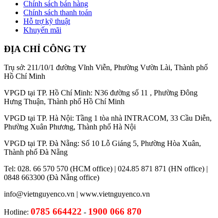
Chính sách bán hàng
Chính sách thanh toán
Hỗ trợ kỹ thuật
Khuyến mãi
ĐỊA CHỈ CÔNG TY
Trụ sở: 211/10/1 đường Vĩnh Viễn, Phường Vườn Lài, Thành phố
Hồ Chí Minh
VPGD tại TP. Hồ Chí Minh: N36 đường số 11 , Phường Đông
Hưng Thuận, Thành phố Hồ Chí Minh
VPGD tại TP. Hà Nội: Tầng 1 tòa nhà INTRACOM, 33 Cầu Diễn,
Phường Xuân Phương, Thành phố Hà Nội
VPGD tại TP. Đà Nẵng: Số 10 Lỗ Giáng 5, Phường Hòa Xuân,
Thành phố Đà Nẵng
Tel: 028. 66 570 570 (HCM office) | 024.85 871 871 (HN office) |
0848 663300 (Đà Nẵng office)
info@vietnguyenco.vn |
www.vietnguyenco.vn
0785 664422
1900 066 870
Hotline:
-