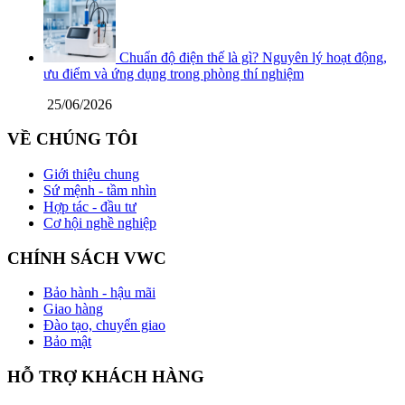
Chuẩn độ điện thế là gì? Nguyên lý hoạt động,
ưu điểm và ứng dụng trong phòng thí nghiệm
25/06/2026
VỀ CHÚNG TÔI
Giới thiệu chung
Sứ mệnh - tầm nhìn
Hợp tác - đầu tư
Cơ hội nghề nghiệp
CHÍNH SÁCH VWC
Bảo hành - hậu mãi
Giao hàng
Đào tạo, chuyển giao
Bảo mật
HỖ TRỢ KHÁCH HÀNG