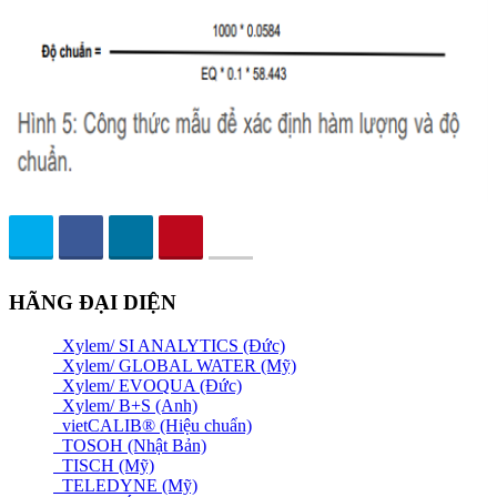
HÃNG ĐẠI DIỆN
Xylem/ SI ANALYTICS (Đức)
Xylem/ GLOBAL WATER (Mỹ)
Xylem/ EVOQUA (Đức)
Xylem/ B+S (Anh)
vietCALIB® (Hiệu chuẩn)
TOSOH (Nhật Bản)
TISCH (Mỹ)
TELEDYNE (Mỹ)