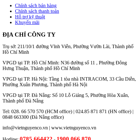
Chính sách bán hàng
Chính sách thanh toán
Hỗ trợ kỹ thuật
Khuyến mãi
ĐỊA CHỈ CÔNG TY
Trụ sở: 211/10/1 đường Vĩnh Viễn, Phường Vườn Lài, Thành phố
Hồ Chí Minh
VPGD tại TP. Hồ Chí Minh: N36 đường số 11 , Phường Đông
Hưng Thuận, Thành phố Hồ Chí Minh
VPGD tại TP. Hà Nội: Tầng 1 tòa nhà INTRACOM, 33 Cầu Diễn,
Phường Xuân Phương, Thành phố Hà Nội
VPGD tại TP. Đà Nẵng: Số 10 Lỗ Giáng 5, Phường Hòa Xuân,
Thành phố Đà Nẵng
Tel: 028. 66 570 570 (HCM office) | 024.85 871 871 (HN office) |
0848 663300 (Đà Nẵng office)
info@vietnguyenco.vn |
www.vietnguyenco.vn
0785 664422
1900 066 870
Hotline:
-