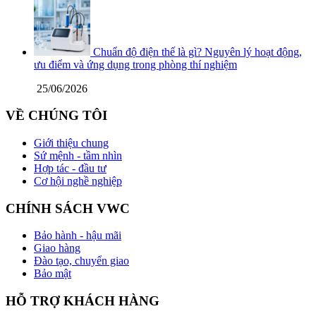
Chuẩn độ điện thế là gì? Nguyên lý hoạt động,
ưu điểm và ứng dụng trong phòng thí nghiệm
25/06/2026
VỀ CHÚNG TÔI
Giới thiệu chung
Sứ mệnh - tầm nhìn
Hợp tác - đầu tư
Cơ hội nghề nghiệp
CHÍNH SÁCH VWC
Bảo hành - hậu mãi
Giao hàng
Đào tạo, chuyển giao
Bảo mật
HỖ TRỢ KHÁCH HÀNG