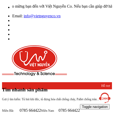
ào mừng bạn đến với Việt Nguyễn Co. Nếu bạn cần giúp đỡ hãy liên h
Email:
info@vietnguyenco.vn
Hỗ trợ
Tìm nhanh sản phẩm
khách
Gợi ý tìm kiếm: Tủ hút khí độc, tủ đựng hóa chất chống cháy, Pallet chống tràn...
hàng
Toggle navigation
0785 664422
0785 664422
Miền Bắc
Miền Nam