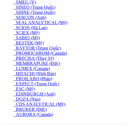
SMEG (Ý)
SINEO (Trung Quốc)
SHINE (Trung Quốc)
SERCON (Anh)
SEAL ANALYTICAL (Mỹ)
SCION (Hà Lan)
SCIEX (Mỹ)
SABIO (Mỹ)
RESTEK (Mỹ)
RAYTOR (Trung Quốc)
PROMOCHROM (Canada)
PRECISA (Thuỵ Sỹ)
MEMBRAPURE (Đức)
LUMEX (Canada)
HITACHI (Nhật Bản)
FROILABO (Pháp)
EXPECT (Trung Quốc)
ESC (Mỹ)
EDINBURGH (Anh)
DOZA (Nga)
CDS ANALYTICAL (Mỹ)
BRUKER (Đức)
AURORA (Canada)