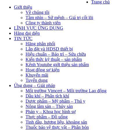
Trang chủ
Giới thiệu
Về chúng tôi
Tầm nhìn – Sứ mệnh – Giá trị cốt lõi
Công ty thành viên
LĨNH VỰC ỨNG DỤNG
Hãng đại diện
TIN TỨC
Hãng phân phối
Lắp đặt và HDSD thiết bị
Hiệu chuẩn – Bảo trì – Sửa chữa
Kiến thức kỹ thuật – sản phẩm
Kênh Youtube giới thiệu sản phẩm
Hoạt động sự kiện
Khuyến mãi
Tuyển dụng
Ứng dụng – Giải pháp
Môi trường Vimcert – Môi trường Lao động
Dầu khí – Phân tích khí
Dược phẩm – Mỹ phẩm – Thú y
Nông lâm sản – Thủy sản
Pháp y – Khoa học hình sự
Thực phẩm – Đồ uống
Tinh dầu, hương liệu, khoáng sản
Thuốc bảo vệ thực vật – Phân bón