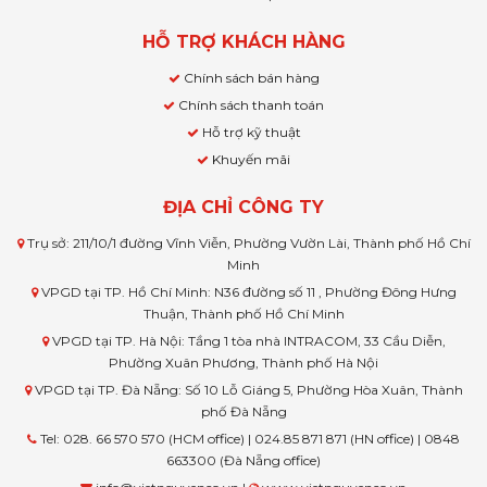
HỖ TRỢ KHÁCH HÀNG
Chính sách bán hàng
Chính sách thanh toán
Hỗ trợ kỹ thuật
Khuyến mãi
ĐỊA CHỈ CÔNG TY
Trụ sở: 211/10/1 đường Vĩnh Viễn, Phường Vườn Lài, Thành phố Hồ Chí
Minh
VPGD tại TP. Hồ Chí Minh: N36 đường số 11 , Phường Đông Hưng
Thuận, Thành phố Hồ Chí Minh
VPGD tại TP. Hà Nội: Tầng 1 tòa nhà INTRACOM, 33 Cầu Diễn,
Phường Xuân Phương, Thành phố Hà Nội
VPGD tại TP. Đà Nẵng: Số 10 Lỗ Giáng 5, Phường Hòa Xuân, Thành
phố Đà Nẵng
Tel: 028. 66 570 570 (HCM office) | 024.85 871 871 (HN office) | 0848
663300 (Đà Nẵng office)