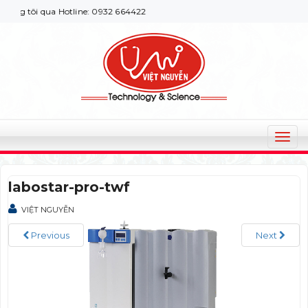
g tôi qua Hotline: 0932 664422
T
o
g
labostar-pro-twf
g
l
VIỆT NGUYỄN
e
n
Previous
Next
a
v
i
g
a