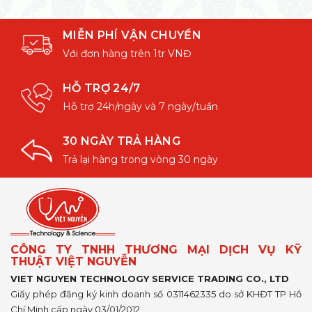
MIỄN PHÍ VẬN CHUYỂN
Với đơn hàng trên 1tr VNĐ
HỖ TRỢ 24/7
Hỗ trợ 24h/ngày và 7 ngày/tuần
30 NGÀY TRẢ HÀNG
Trả lại hàng trong vòng 30 ngày
CÔNG TY TNHH THƯƠNG MẠI DỊCH VỤ KỸ
THUẬT VIỆT NGUYỄN
VIET NGUYEN TECHNOLOGY SERVICE TRADING CO., LTD
Giấy phép đăng ký kinh doanh số 0311462335 do sở KHĐT TP Hồ
Chí Minh cấp ngày 03/01/2012