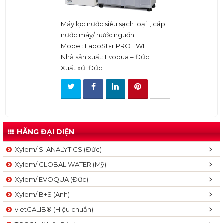
t
i
Máy lọc nước siêu sạch loại I, cấp
o
nước máy/ nước nguồn
n
Model: LaboStar PRO TWF
Nhà sản xuất: Evoqua – Đức
Xuất xứ: Đức
HÃNG ĐẠI DIỆN
Xylem/ SI ANALYTICS (Đức)
Xylem/ GLOBAL WATER (Mỹ)
Xylem/ EVOQUA (Đức)
Xylem/ B+S (Anh)
vietCALIB® (Hiệu chuẩn)