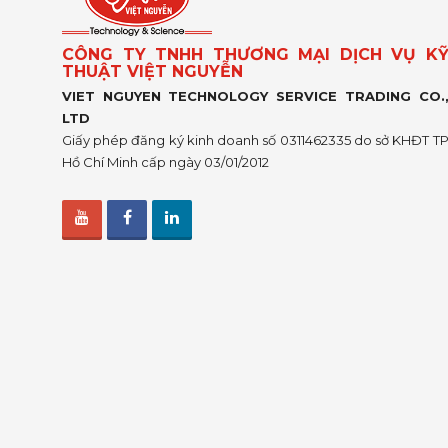
CÔNG TY TNHH THƯƠNG MẠI DỊCH VỤ K
THUẬT VIỆT NGUYỄN
VIET NGUYEN TECHNOLOGY SERVICE TRADING CO.
LTD
Giấy phép đăng ký kinh doanh số 0311462335 do sở KHĐT T
Hồ Chí Minh cấp ngày 03/01/2012