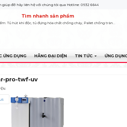
ãy liên hệ với chúng tôi qua Hotline: 0932 664422
Tìm nhanh sản phẩm
iếm: Tủ hút khí độc, tủ đựng hóa chất chống cháy, Pallet chống tràn...
ỰC ỨNG DỤNG
HÃNG ĐẠI DIỆN
TIN TỨC
ỨNG DỤNG
ar-pro-twf-uv
YỄN
us