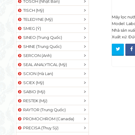
TOSOH (Nhật Bản)
TISCH (Mỹ)
Máy lọc nướ
TELEDYNE (Mỹ)
Model: Lab
SMEG (Ý)
Nhà sản xuấ
Xuất xứ: Đứ
SINEO (Trung Quốc)
SHINE (Trung Quốc)
SERCON (Anh)
SEAL ANALYTICAL (Mỹ)
SCION (Hà Lan)
SCIEX (Mỹ)
SABIO (Mỹ)
RESTEK (Mỹ)
RAYTOR (Trung Quốc)
PROMOCHROM (Canada)
PRECISA (Thuỵ Sỹ)