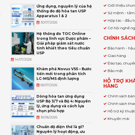
Giới thiệu chu
Ứng dụng, nguyên lý của hệ
thống đo độ hòa tan USP
Sứ mệnh - tầm
Apparatus 1 & 2
Ỹ
Hợp tác - đầu t
30/07/2026
Cơ hội nghề n
,
Hệ thống đo TOC Online
CHÍNH SÁC
trong lĩnh vực Dược phẩm –
P
Giải pháp giám sát nước
tinh khiết theo tiêu chuẩn
Bảo hành - hậ
USP
Giao hàng
14/07/2026
Đào tạo, chuyể
Khám phá Novus V55 – Bước
Bảo mật
tiến mới trong phân tích
LC-MS/MS định lượng
HỖ TRỢ KH
06/07/2026
HÀNG
Chính sách bá
Dòng hòa tan ứng dụng
USP Bộ 3/7 và Bộ 4: Nguyên
Chính sách tha
lý, ứng dụng và cách lựa
chọn phù hợp
Hỗ trợ kỹ thuậ
30/06/2026
Khuyến mãi
Chuẩn độ điện thế là gì?
Nguyên lý hoạt động, ưu