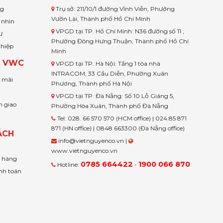
ng
Trụ sở: 211/10/1 đường Vĩnh Viễn, Phường
Vườn Lài, Thành phố Hồ Chí Minh
 nhìn
VPGD tại TP. Hồ Chí Minh: N36 đường số 11 ,
ư
Phường Đông Hưng Thuận, Thành phố Hồ Chí
ghiệp
Minh
H VWC
VPGD tại TP. Hà Nội: Tầng 1 tòa nhà
INTRACOM, 33 Cầu Diễn, Phường Xuân
u mãi
Phương, Thành phố Hà Nội
VPGD tại TP. Đà Nẵng: Số 10 Lỗ Giáng 5,
n giao
Phường Hòa Xuân, Thành phố Đà Nẵng
Tel: 028. 66 570 570 (HCM office) | 024.85 871
871 (HN office) | 0848 663300 (Đà Nẵng office)
ÁCH
info@vietnguyenco.vn |
www.vietnguyenco.vn
n hàng
0785 664422
1900 066 870
Hotline:
-
nh toán
t