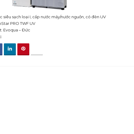
c siêu sạch loại I, cấp nước máy/nước nguồn, có đèn UV
oStar PRO TWF UV
t: Evoqua – Đức
c