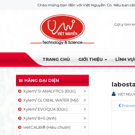
Chào mừng bạn đến với Việt Nguyễn Co. Nếu bạn cần giúp đỡ h
Gợi ý tìm k
TRANG CHỦ
GIỚI THIỆU
LĨNH V
HÃNG ĐẠI DIỆN
labost
Xylem/ SI ANALYTICS (Đức)
VIỆT NGU
Xylem/ GLOBAL WATER (Mỹ)
Previo
Xylem/ EVOQUA (Đức)
Xylem/ B+S (Anh)
vietCALIB® (Hiệu chuẩn)