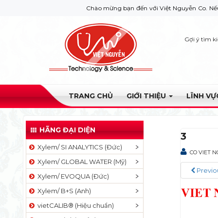
Chào mừng bạn đến với Việt Nguyễn Co. Nếu bạn cần 
Gợi ý tìm k
TRANG CHỦ
GIỚI THIỆU
LĨNH V
HÃNG ĐẠI DIỆN
3
Xylem/ SI ANALYTICS (Đức)
CO VIET 
Xylem/ GLOBAL WATER (Mỹ)
Previo
Xylem/ EVOQUA (Đức)
Xylem/ B+S (Anh)
vietCALIB® (Hiệu chuẩn)