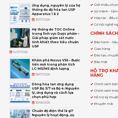
Giới thiệu chu
Ứng dụng, nguyên lý của hệ
thống đo độ hòa tan USP
Sứ mệnh - tầm
Apparatus 1 & 2
Ỹ
Hợp tác - đầu t
30/07/2026
Cơ hội nghề n
,
Hệ thống đo TOC Online
CHÍNH SÁC
trong lĩnh vực Dược phẩm –
P
Giải pháp giám sát nước
tinh khiết theo tiêu chuẩn
Bảo hành - hậ
USP
Giao hàng
14/07/2026
Đào tạo, chuyể
Khám phá Novus V55 – Bước
Bảo mật
tiến mới trong phân tích
LC-MS/MS định lượng
HỖ TRỢ KH
06/07/2026
HÀNG
Chính sách bá
Dòng hòa tan ứng dụng
USP Bộ 3/7 và Bộ 4: Nguyên
Chính sách tha
lý, ứng dụng và cách lựa
chọn phù hợp
Hỗ trợ kỹ thuậ
30/06/2026
Khuyến mãi
Chuẩn độ điện thế là gì?
Nguyên lý hoạt động, ưu