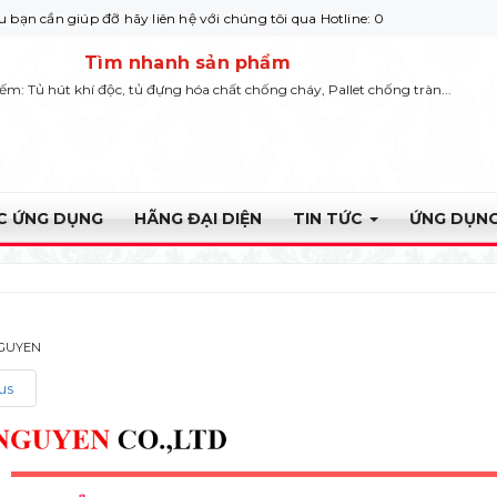
giúp đỡ hãy liên hệ với chúng tôi qua Hotline: 0932 664422
Tìm nhanh sản phẩm
iếm: Tủ hút khí độc, tủ đựng hóa chất chống cháy, Pallet chống tràn...
ỰC ỨNG DỤNG
HÃNG ĐẠI DIỆN
TIN TỨC
ỨNG DỤNG
NGUYEN
us