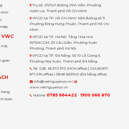
ng
Trụ sở: 211/10/1 đường Vĩnh Viễn, Phường
Vườn Lài, Thành phố Hồ Chí Minh
 nhìn
VPGD tại TP. Hồ Chí Minh: N36 đường số 11 ,
ư
Phường Đông Hưng Thuận, Thành phố Hồ Chí
ghiệp
Minh
H VWC
VPGD tại TP. Hà Nội: Tầng 1 tòa nhà
INTRACOM, 33 Cầu Diễn, Phường Xuân
u mãi
Phương, Thành phố Hà Nội
VPGD tại TP. Đà Nẵng: Số 10 Lỗ Giáng 5,
n giao
Phường Hòa Xuân, Thành phố Đà Nẵng
Tel: 028. 66 570 570 (HCM office) | 024.85 871
871 (HN office) | 0848 663300 (Đà Nẵng office)
ÁCH
info@vietnguyenco.vn |
www.vietnguyenco.vn
n hàng
0785 664422
1900 066 870
Hotline:
-
nh toán
t