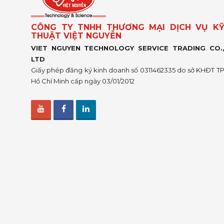
CÔNG TY TNHH THƯƠNG MẠI DỊCH VỤ K
THUẬT VIỆT NGUYỄN
VIET NGUYEN TECHNOLOGY SERVICE TRADING CO.
LTD
Giấy phép đăng ký kinh doanh số 0311462335 do sở KHĐT T
Hồ Chí Minh cấp ngày 03/01/2012