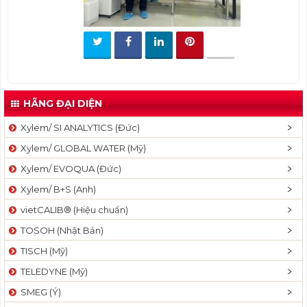
t
i
o
n
HÃNG ĐẠI DIỆN
Xylem/ SI ANALYTICS (Đức)
Xylem/ GLOBAL WATER (Mỹ)
Xylem/ EVOQUA (Đức)
Xylem/ B+S (Anh)
vietCALIB® (Hiệu chuẩn)
TOSOH (Nhật Bản)
TISCH (Mỹ)
TELEDYNE (Mỹ)
SMEG (Ý)