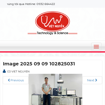
húng tôi qua Hotline: 0932 664422
T
o
g
Image 2025 09 09 102825031
g
l
CO VIET NGUYEN
e
n
Previous
Next
a
v
i
g
a