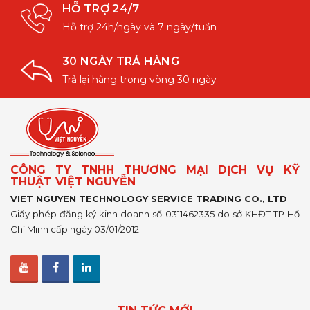
HỖ TRỢ 24/7
Hỗ trợ 24h/ngày và 7 ngày/tuần
30 NGÀY TRẢ HÀNG
Trả lại hàng trong vòng 30 ngày
CÔNG TY TNHH THƯƠNG MẠI DỊCH VỤ KỸ
THUẬT VIỆT NGUYỄN
VIET NGUYEN TECHNOLOGY SERVICE TRADING CO., LTD
Giấy phép đăng ký kinh doanh số 0311462335 do sở KHĐT TP Hồ
Chí Minh cấp ngày 03/01/2012