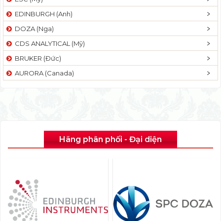
EDINBURGH (Anh)
DOZA (Nga)
CDS ANALYTICAL (Mỹ)
BRUKER (Đức)
AURORA (Canada)
Hãng phân phối - Đại diện