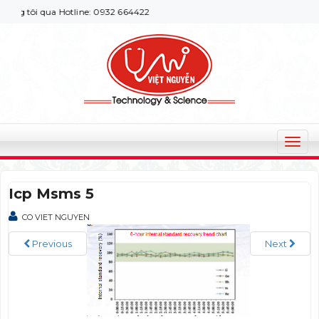
g tôi qua Hotline: 0932 664422
T
o
g
Icp Msms 5
g
l
CO VIET NGUYEN
e
n
Previous
Next
a
v
i
g
a