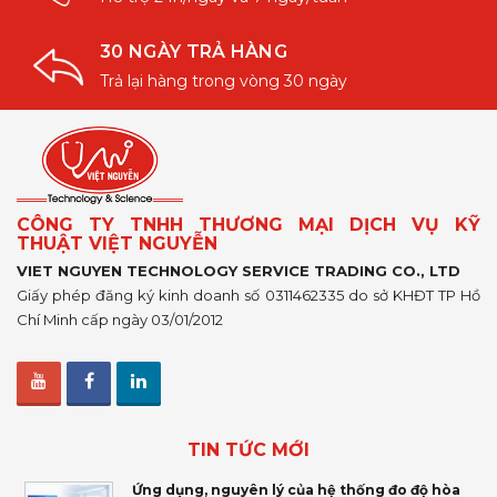
30 NGÀY TRẢ HÀNG
Trả lại hàng trong vòng 30 ngày
CÔNG TY TNHH THƯƠNG MẠI DỊCH VỤ KỸ
THUẬT VIỆT NGUYỄN
VIET NGUYEN TECHNOLOGY SERVICE TRADING CO., LTD
Giấy phép đăng ký kinh doanh số 0311462335 do sở KHĐT TP Hồ
Chí Minh cấp ngày 03/01/2012
TIN TỨC MỚI
Ứng dụng, nguyên lý của hệ thống đo độ hòa