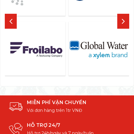
MIỄN PHÍ VẬN CHUYỂN
Với đơn hàng trên 1tr VNĐ
HỖ TRỢ 24/7
Hỗ trợ 24h/ngày và 7 ngày/tuần