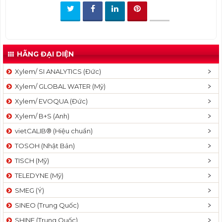
t
i
o
n
HÃNG ĐẠI DIỆN
Xylem/ SI ANALYTICS (Đức)
Xylem/ GLOBAL WATER (Mỹ)
Xylem/ EVOQUA (Đức)
Xylem/ B+S (Anh)
vietCALIB® (Hiệu chuẩn)
TOSOH (Nhật Bản)
TISCH (Mỹ)
TELEDYNE (Mỹ)
SMEG (Ý)
SINEO (Trung Quốc)
SHINE (Trung Quốc)