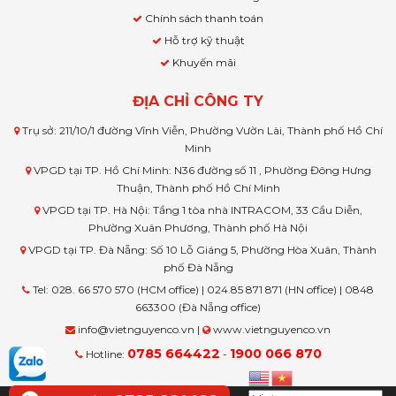
Chính sách thanh toán
Hỗ trợ kỹ thuật
Khuyến mãi
ĐỊA CHỈ CÔNG TY
Trụ sở: 211/10/1 đường Vĩnh Viễn, Phường Vườn Lài, Thành phố Hồ Chí
Minh
VPGD tại TP. Hồ Chí Minh: N36 đường số 11 , Phường Đông Hưng
Thuận, Thành phố Hồ Chí Minh
VPGD tại TP. Hà Nội: Tầng 1 tòa nhà INTRACOM, 33 Cầu Diễn,
Phường Xuân Phương, Thành phố Hà Nội
VPGD tại TP. Đà Nẵng: Số 10 Lỗ Giáng 5, Phường Hòa Xuân, Thành
phố Đà Nẵng
Tel: 028. 66 570 570 (HCM office) | 024.85 871 871 (HN office) | 0848
663300 (Đà Nẵng office)
info@vietnguyenco.vn |
www.vietnguyenco.vn
0785 664422
1900 066 870
Hotline:
-