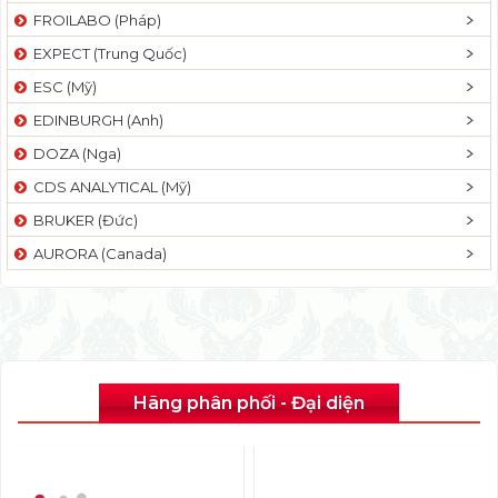
FROILABO (Pháp)
EXPECT (Trung Quốc)
ESC (Mỹ)
EDINBURGH (Anh)
DOZA (Nga)
CDS ANALYTICAL (Mỹ)
BRUKER (Đức)
AURORA (Canada)
Hãng phân phối - Đại diện