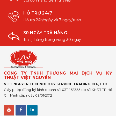
Với đơn hàng trên 1tr VNĐ
HỖ TRỢ 24/7
Hỗ trợ 24h/ngày và 7 ngày/tuần
30 NGÀY TRẢ HÀNG
Trả lại hàng trong vòng 30 ngày
CÔNG TY TNHH THƯƠNG MẠI DỊCH VỤ KỸ
THUẬT VIỆT NGUYỄN
VIET NGUYEN TECHNOLOGY SERVICE TRADING CO., LTD
Giấy phép đăng ký kinh doanh số 0311462335 do sở KHĐT TP Hồ
Chí Minh cấp ngày 03/01/2012