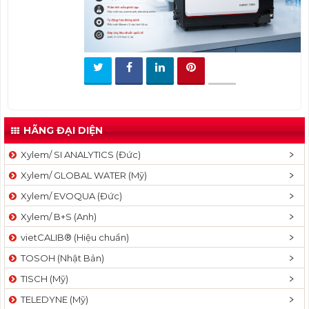
t
i
o
n
HÃNG ĐẠI DIỆN
Xylem/ SI ANALYTICS (Đức)
Xylem/ GLOBAL WATER (Mỹ)
Xylem/ EVOQUA (Đức)
Xylem/ B+S (Anh)
vietCALIB® (Hiệu chuẩn)
TOSOH (Nhật Bản)
TISCH (Mỹ)
TELEDYNE (Mỹ)