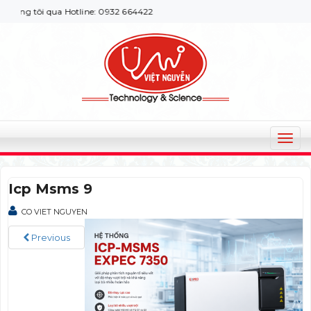
ng tôi qua Hotline: 0932 664422
T
o
g
Icp Msms 9
g
l
CO VIET NGUYEN
e
n
Previous
a
v
i
g
a