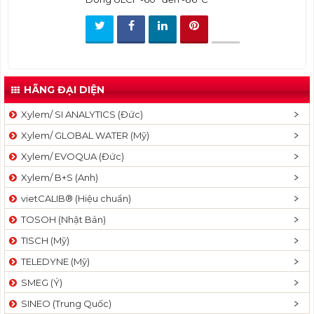
t
i
o
n
HÃNG ĐẠI DIỆN
Xylem/ SI ANALYTICS (Đức)
Xylem/ GLOBAL WATER (Mỹ)
Xylem/ EVOQUA (Đức)
Xylem/ B+S (Anh)
vietCALIB® (Hiệu chuẩn)
TOSOH (Nhật Bản)
TISCH (Mỹ)
TELEDYNE (Mỹ)
SMEG (Ý)
SINEO (Trung Quốc)