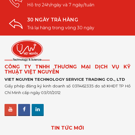
Hỗ trợ 24h/ngày và 7 ngày/tuần
30 NGÀY TRẢ HÀNG
Trả lại hàng trong vòng 30 ngày
CÔNG TY TNHH THƯƠNG MẠI DỊCH VỤ KỸ
THUẬT VIỆT NGUYỄN
VIET NGUYEN TECHNOLOGY SERVICE TRADING CO., LTD
Giấy phép đăng ký kinh doanh số 0311462335 do sở KHĐT TP Hồ
Chí Minh cấp ngày 03/01/2012
TIN TỨC MỚI