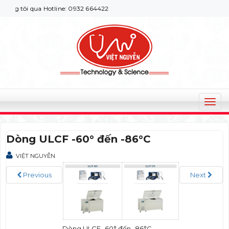
g tôi qua Hotline: 0932 664422
T
o
g
Dòng ULCF -60° đến -86°C
g
l
VIỆT NGUYỄN
e
n
Previous
Next
a
v
i
g
a
Dòng ULCF -60° đến -86°C