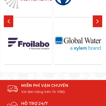
MIỄN PHÍ VẬN CHUYỂN
Với đơn hàng trên 1tr VNĐ
HỖ TRỢ 24/7