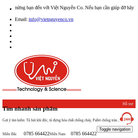
o mừng bạn đến với Việt Nguyễn Co. Nếu bạn cần giúp đỡ hãy liên hệ
Email:
info@vietnguyenco.vn
Hỗ trợ
Tìm nhanh sản phẩm
khách
Gợi ý tìm kiếm: Tủ hút khí độc, tủ đựng hóa chất chống cháy, Pallet chống tràn...
hàng
Toggle navigation
0785 664422
0785 664422
Miền Bắc
Miền Nam