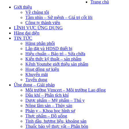
Trang chủ
Giới thiệu
Về chúng tôi
Tầm nhìn – Sứ mệnh – Giá trị cốt lõi
Công ty thành viên
LĨNH VỰC ỨNG DỤNG
Hãng đại diện
TIN TỨC
Hãng phân phối
Lắp đặt và HDSD thiết bị
Hiệu chuẩn – Bảo trì – Sửa chữa
Kiến thức kỹ thuật – sản phẩm
Kênh Youtube giới thiệu sản phẩm
Hoạt động sự kiện
Khuyến mãi
Tuyển dụng
Ứng dụng – Giải pháp
Môi trường Vimcert – Môi trường Lao động
Dầu khí – Phân tích khí
Dược phẩm – Mỹ phẩm – Thú y
Nông lâm sản – Thủy sản
Pháp y – Khoa học hình sự
Thực phẩm – Đồ uống
Tinh dầu, hương liệu, khoáng sản
Thuốc bảo vệ thực vật – Phân bón