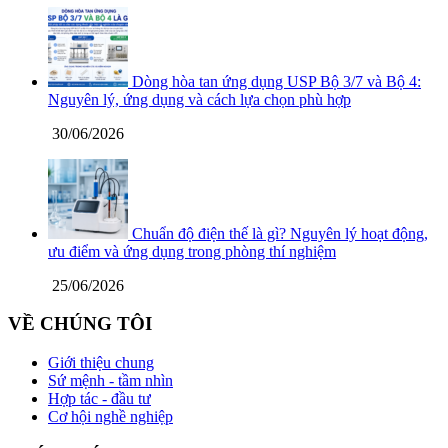
Dòng hòa tan ứng dụng USP Bộ 3/7 và Bộ 4:
Nguyên lý, ứng dụng và cách lựa chọn phù hợp
30/06/2026
Chuẩn độ điện thế là gì? Nguyên lý hoạt động,
ưu điểm và ứng dụng trong phòng thí nghiệm
25/06/2026
VỀ CHÚNG TÔI
Giới thiệu chung
Sứ mệnh - tầm nhìn
Hợp tác - đầu tư
Cơ hội nghề nghiệp