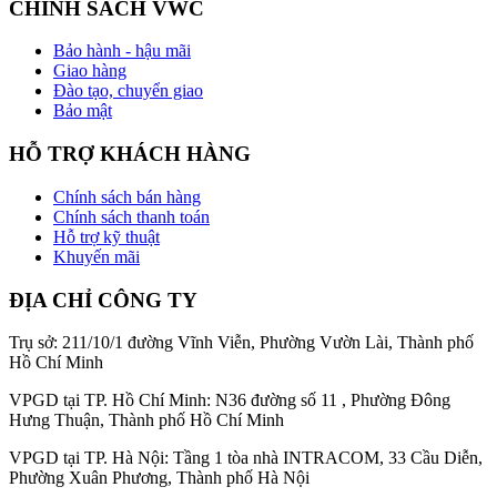
CHÍNH SÁCH VWC
Bảo hành - hậu mãi
Giao hàng
Đào tạo, chuyển giao
Bảo mật
HỖ TRỢ KHÁCH HÀNG
Chính sách bán hàng
Chính sách thanh toán
Hỗ trợ kỹ thuật
Khuyến mãi
ĐỊA CHỈ CÔNG TY
Trụ sở: 211/10/1 đường Vĩnh Viễn, Phường Vườn Lài, Thành phố
Hồ Chí Minh
VPGD tại TP. Hồ Chí Minh: N36 đường số 11 , Phường Đông
Hưng Thuận, Thành phố Hồ Chí Minh
VPGD tại TP. Hà Nội: Tầng 1 tòa nhà INTRACOM, 33 Cầu Diễn,
Phường Xuân Phương, Thành phố Hà Nội