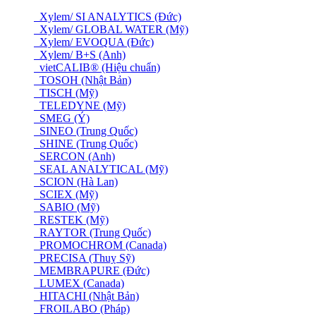
Xylem/ SI ANALYTICS (Đức)
Xylem/ GLOBAL WATER (Mỹ)
Xylem/ EVOQUA (Đức)
Xylem/ B+S (Anh)
vietCALIB® (Hiệu chuẩn)
TOSOH (Nhật Bản)
TISCH (Mỹ)
TELEDYNE (Mỹ)
SMEG (Ý)
SINEO (Trung Quốc)
SHINE (Trung Quốc)
SERCON (Anh)
SEAL ANALYTICAL (Mỹ)
SCION (Hà Lan)
SCIEX (Mỹ)
SABIO (Mỹ)
RESTEK (Mỹ)
RAYTOR (Trung Quốc)
PROMOCHROM (Canada)
PRECISA (Thuỵ Sỹ)
MEMBRAPURE (Đức)
LUMEX (Canada)
HITACHI (Nhật Bản)
FROILABO (Pháp)