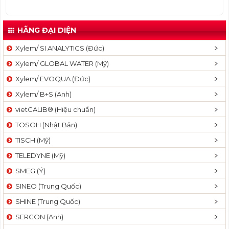
t
i
HÃNG ĐẠI DIỆN
o
n
Xylem/ SI ANALYTICS (Đức)
Xylem/ GLOBAL WATER (Mỹ)
Xylem/ EVOQUA (Đức)
Xylem/ B+S (Anh)
vietCALIB® (Hiệu chuẩn)
TOSOH (Nhật Bản)
TISCH (Mỹ)
TELEDYNE (Mỹ)
SMEG (Ý)
SINEO (Trung Quốc)
SHINE (Trung Quốc)
SERCON (Anh)