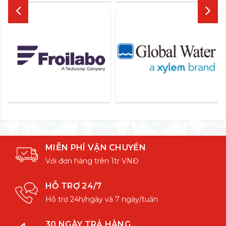
MIỄN PHÍ VẬN CHUYỂN
Với đơn hàng trên 1tr VNĐ
HỖ TRỢ 24/7
Hỗ trợ 24h/ngày và 7 ngày/tuần
30 NGÀY TRẢ HÀNG