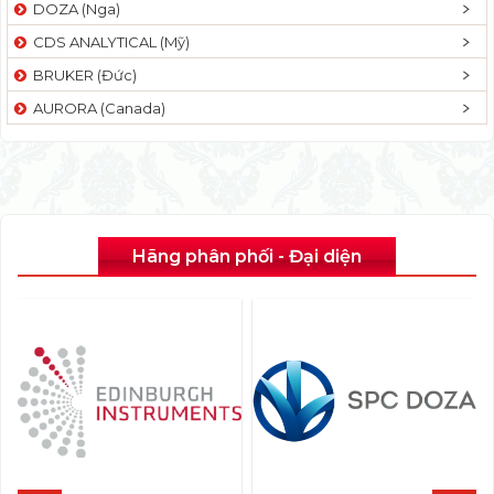
DOZA (Nga)
CDS ANALYTICAL (Mỹ)
BRUKER (Đức)
AURORA (Canada)
Hãng phân phối - Đại diện