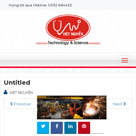
chúng tôi qua Hotline: 0932 664422
T
o
g
Untitled
g
l
VIỆT NGUYỄN
e
n
Previous
Next
a
v
i
g
a