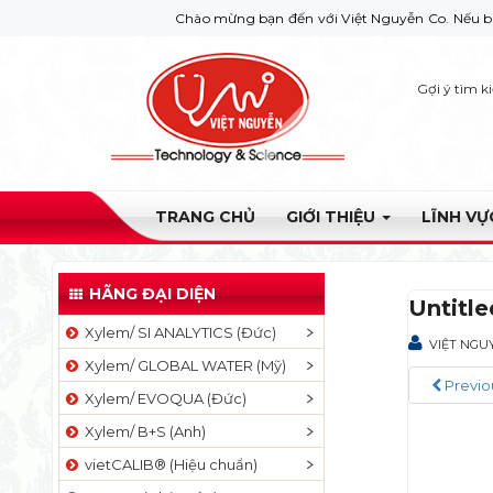
Chào mừng bạn đến với Việt Nguyễn Co. Nếu bạn cần giúp 
Gợi ý tìm k
TRANG CHỦ
GIỚI THIỆU
LĨNH V
HÃNG ĐẠI DIỆN
Untitle
Xylem/ SI ANALYTICS (Đức)
VIỆT NGU
Xylem/ GLOBAL WATER (Mỹ)
Previo
Xylem/ EVOQUA (Đức)
Xylem/ B+S (Anh)
vietCALIB® (Hiệu chuẩn)