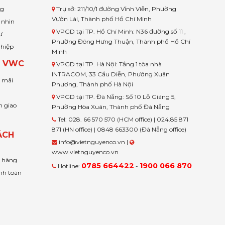
ng
Trụ sở: 211/10/1 đường Vĩnh Viễn, Phường
Vườn Lài, Thành phố Hồ Chí Minh
 nhìn
VPGD tại TP. Hồ Chí Minh: N36 đường số 11 ,
ư
Phường Đông Hưng Thuận, Thành phố Hồ Chí
ghiệp
Minh
H VWC
VPGD tại TP. Hà Nội: Tầng 1 tòa nhà
INTRACOM, 33 Cầu Diễn, Phường Xuân
u mãi
Phương, Thành phố Hà Nội
VPGD tại TP. Đà Nẵng: Số 10 Lỗ Giáng 5,
n giao
Phường Hòa Xuân, Thành phố Đà Nẵng
Tel: 028. 66 570 570 (HCM office) | 024.85 871
871 (HN office) | 0848 663300 (Đà Nẵng office)
ÁCH
info@vietnguyenco.vn |
www.vietnguyenco.vn
n hàng
0785 664422
1900 066 870
Hotline:
-
nh toán
t