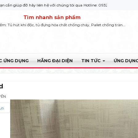
đỡ hãy liên hệ với chúng tôi qua Hotline: 0932 664422
Tìm nhanh sản phẩm
iếm: Tủ hút khí độc, tủ đựng hóa chất chống cháy, Pallet chống tràn...
ỰC ỨNG DỤNG
HÃNG ĐẠI DIỆN
TIN TỨC
ỨNG DỤNG
d
YỄN
us