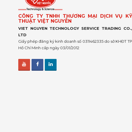
CÔNG TY TNHH THƯƠNG MẠI DỊCH VỤ K
THUẬT VIỆT NGUYỄN
VIET NGUYEN TECHNOLOGY SERVICE TRADING CO.
LTD
Giấy phép đăng ký kinh doanh số 0311462335 do sở KHĐT T
Hồ Chí Minh cấp ngày 03/01/2012