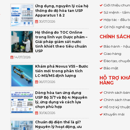
Giới thiệu chu
Ứng dụng, nguyên lý của hệ
thống đo độ hòa tan USP
Sứ mệnh - tầm
Apparatus 1 & 2
Ỹ
Hợp tác - đầu t
30/07/2026
Cơ hội nghề n
,
Hệ thống đo TOC Online
CHÍNH SÁC
trong lĩnh vực Dược phẩm –
P
Giải pháp giám sát nước
tinh khiết theo tiêu chuẩn
Bảo hành - hậ
USP
Giao hàng
14/07/2026
Đào tạo, chuyể
Khám phá Novus V55 – Bước
Bảo mật
tiến mới trong phân tích
LC-MS/MS định lượng
HỖ TRỢ KH
06/07/2026
HÀNG
Chính sách bá
Dòng hòa tan ứng dụng
USP Bộ 3/7 và Bộ 4: Nguyên
Chính sách tha
lý, ứng dụng và cách lựa
chọn phù hợp
Hỗ trợ kỹ thuậ
30/06/2026
Khuyến mãi
Chuẩn độ điện thế là gì?
Nguyên lý hoạt động, ưu