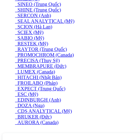
SINEO (Trung Quốc)
SHINE (Trung Quốc)
SERCON (Anh)
SEAL ANALYTICAL (Mỹ)
SCION (Hà Lan)
SCIEX (Mỹ)
SABIO (Mỹ)
RESTEK (Mỹ)
RAYTOR (Trung Quốc)
PROMOCHROM (Canada)
PRECISA (Thuỵ Sỹ)
MEMBRAPURE (Đức)
LUMEX (Canada)
HITACHI (Nhật Bản)
FROILABO (Pháp)
EXPECT (Trung Quốc)
ESC (Mỹ)
EDINBURGH (Anh)
DOZA (Nga)
CDS ANALYTICAL (Mỹ)
BRUKER (Đức)
AURORA (Canada)