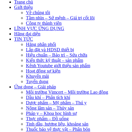
Trang chủ
Giới thiệu
Về chúng tôi
Tầm nhìn – Sứ mệnh – Giá trị cốt lõi
Công ty thành viên
LĨNH VỰC ỨNG DỤNG
Hãng đại diện
TIN TỨC
Hãng phân phối
Lắp đặt và HDSD thiết bị
Hiệu chuẩn – Bảo trì – Sửa chữa
Kiến thức kỹ thuật – sản phẩm
Kênh Youtube giới thiệu sản phẩm
Hoạt động sự kiện
Khuyến mãi
Tuyển dụng
Ứng dụng – Giải pháp
Môi trường Vimcert – Môi trường Lao động
Dầu khí – Phân tích khí
Dược phẩm – Mỹ phẩm – Thú y
Nông lâm sản – Thủy sản
Pháp y – Khoa học hình sự
Thực phẩm – Đồ uống
Tinh dầu, hương liệu, khoáng sản
Thuốc bảo vệ thực vật – Phân bón