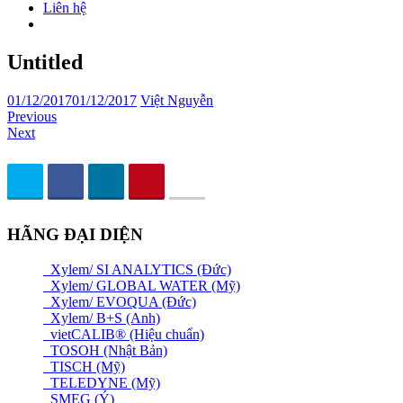
Liên hệ
Untitled
01/12/2017
01/12/2017
Việt Nguyễn
Previous
Next
HÃNG ĐẠI DIỆN
Xylem/ SI ANALYTICS (Đức)
Xylem/ GLOBAL WATER (Mỹ)
Xylem/ EVOQUA (Đức)
Xylem/ B+S (Anh)
vietCALIB® (Hiệu chuẩn)
TOSOH (Nhật Bản)
TISCH (Mỹ)
TELEDYNE (Mỹ)
SMEG (Ý)