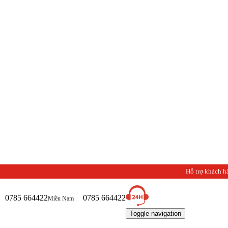
Chào 
Hỗ trợ khách h
0785 664422
0785 664422
Miền Nam
Toggle navigation