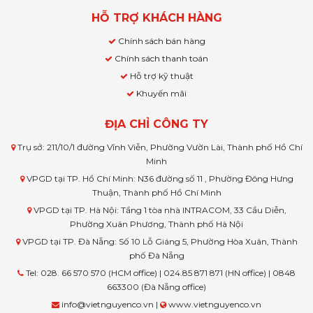
HỖ TRỢ KHÁCH HÀNG
Chính sách bán hàng
Chính sách thanh toán
Hỗ trợ kỹ thuật
Khuyến mãi
ĐỊA CHỈ CÔNG TY
Trụ sở: 211/10/1 đường Vĩnh Viễn, Phường Vườn Lài, Thành phố Hồ Chí
Minh
VPGD tại TP. Hồ Chí Minh: N36 đường số 11 , Phường Đông Hưng
Thuận, Thành phố Hồ Chí Minh
VPGD tại TP. Hà Nội: Tầng 1 tòa nhà INTRACOM, 33 Cầu Diễn,
Phường Xuân Phương, Thành phố Hà Nội
VPGD tại TP. Đà Nẵng: Số 10 Lỗ Giáng 5, Phường Hòa Xuân, Thành
phố Đà Nẵng
Tel: 028. 66 570 570 (HCM office) | 024.85 871 871 (HN office) | 0848
663300 (Đà Nẵng office)
info@vietnguyenco.vn |
www.vietnguyenco.vn