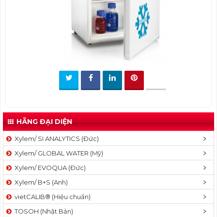
t
i
o
n
HÃNG ĐẠI DIỆN
Xylem/ SI ANALYTICS (Đức)
Xylem/ GLOBAL WATER (Mỹ)
Xylem/ EVOQUA (Đức)
Xylem/ B+S (Anh)
vietCALIB® (Hiệu chuẩn)
TOSOH (Nhật Bản)