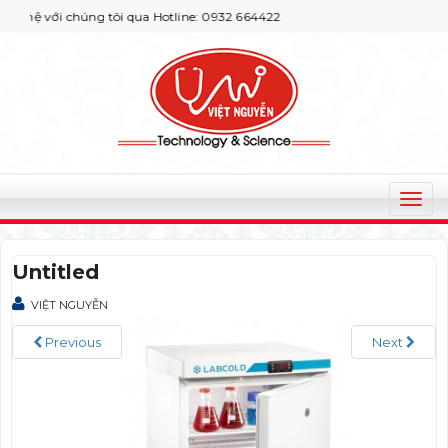
hệ với chúng tôi qua Hotline: 0932 664422
T
o
g
Untitled
g
l
VIỆT NGUYỄN
e
n
Previous
Next
a
v
i
g
a