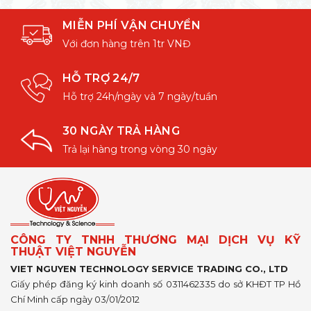
MIỄN PHÍ VẬN CHUYỂN
Với đơn hàng trên 1tr VNĐ
HỖ TRỢ 24/7
Hỗ trợ 24h/ngày và 7 ngày/tuần
30 NGÀY TRẢ HÀNG
Trả lại hàng trong vòng 30 ngày
CÔNG TY TNHH THƯƠNG MẠI DỊCH VỤ KỸ
THUẬT VIỆT NGUYỄN
VIET NGUYEN TECHNOLOGY SERVICE TRADING CO., LTD
Giấy phép đăng ký kinh doanh số 0311462335 do sở KHĐT TP Hồ
Chí Minh cấp ngày 03/01/2012