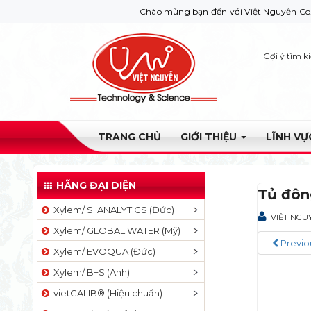
Chào mừng bạn đến với Việt Nguyễn Co. Nếu bạn c
Gợi ý tìm k
TRANG CHỦ
GIỚI THIỆU
LĨNH V
HÃNG ĐẠI DIỆN
Tủ đôn
Xylem/ SI ANALYTICS (Đức)
VIỆT NGU
Xylem/ GLOBAL WATER (Mỹ)
Previo
Xylem/ EVOQUA (Đức)
Xylem/ B+S (Anh)
vietCALIB® (Hiệu chuẩn)