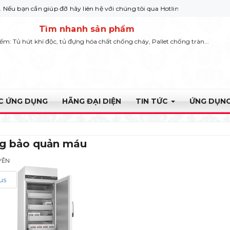
ần giúp đỡ hãy liên hệ với chúng tôi qua Hotline: 0932 664422
Tìm nhanh sản phẩm
iếm: Tủ hút khí độc, tủ đựng hóa chất chống cháy, Pallet chống tràn...
ỰC ỨNG DỤNG
HÃNG ĐẠI DIỆN
TIN TỨC
ỨNG DỤNG
g bảo quản máu
YỄN
us