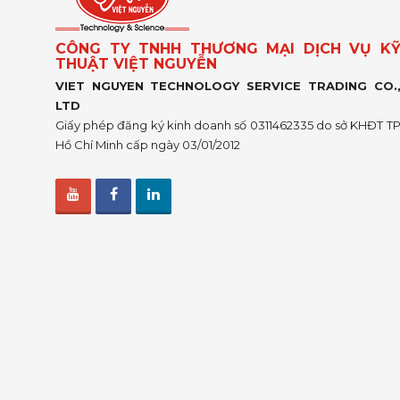
CÔNG TY TNHH THƯƠNG MẠI DỊCH VỤ K
THUẬT VIỆT NGUYỄN
VIET NGUYEN TECHNOLOGY SERVICE TRADING CO.
LTD
Giấy phép đăng ký kinh doanh số 0311462335 do sở KHĐT T
Hồ Chí Minh cấp ngày 03/01/2012