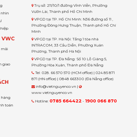
ng
Trụ sở: 211/10/1 đường Vĩnh Viễn, Phường
Vườn Lài, Thành phố Hồ Chí Minh
 nhìn
VPGD tại TP. Hồ Chí Minh: N36 đường số 11 ,
ư
Phường Đông Hưng Thuận, Thành phố Hồ Chí
ghiệp
Minh
H VWC
VPGD tại TP. Hà Nội: Tầng 1 tòa nhà
INTRACOM, 33 Cầu Diễn, Phường Xuân
u mãi
Phương, Thành phố Hà Nội
VPGD tại TP. Đà Nẵng: Số 10 Lỗ Giáng 5,
n giao
Phường Hòa Xuân, Thành phố Đà Nẵng
Tel: 028. 66 570 570 (HCM office) | 024.85 871
871 (HN office) | 0848 663300 (Đà Nẵng office)
ÁCH
info@vietnguyenco.vn |
www.vietnguyenco.vn
n hàng
0785 664422
1900 066 870
Hotline:
-
nh toán
t