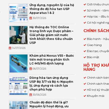
Giới thiệu chu
Ứng dụng, nguyên lý của hệ
thống đo độ hòa tan USP
Sứ mệnh - tầm
Apparatus 1 & 2
Ỹ
Hợp tác - đầu t
30/07/2026
Cơ hội nghề n
,
Hệ thống đo TOC Online
CHÍNH SÁC
trong lĩnh vực Dược phẩm –
P
Giải pháp giám sát nước
tinh khiết theo tiêu chuẩn
Bảo hành - hậ
USP
Giao hàng
14/07/2026
Đào tạo, chuyể
Khám phá Novus V55 – Bước
Bảo mật
tiến mới trong phân tích
LC-MS/MS định lượng
HỖ TRỢ KH
06/07/2026
HÀNG
Chính sách bá
Dòng hòa tan ứng dụng
USP Bộ 3/7 và Bộ 4: Nguyên
Chính sách tha
lý, ứng dụng và cách lựa
chọn phù hợp
Hỗ trợ kỹ thuậ
30/06/2026
Khuyến mãi
Chuẩn độ điện thế là gì?
Nguyên lý hoạt động, ưu