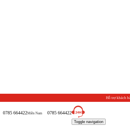
Chào m
Hỗ trợ khách h
0785 664422
0785 664422
Miền Nam
Toggle navigation