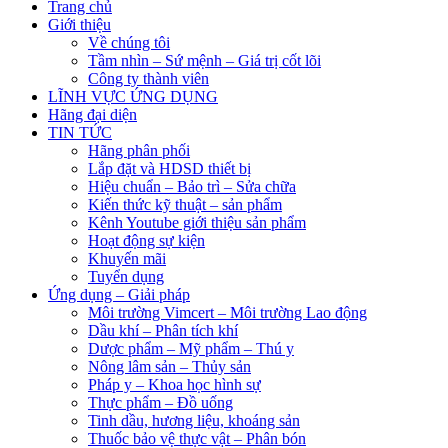
Trang chủ
Giới thiệu
Về chúng tôi
Tầm nhìn – Sứ mệnh – Giá trị cốt lõi
Công ty thành viên
LĨNH VỰC ỨNG DỤNG
Hãng đại diện
TIN TỨC
Hãng phân phối
Lắp đặt và HDSD thiết bị
Hiệu chuẩn – Bảo trì – Sửa chữa
Kiến thức kỹ thuật – sản phẩm
Kênh Youtube giới thiệu sản phẩm
Hoạt động sự kiện
Khuyến mãi
Tuyển dụng
Ứng dụng – Giải pháp
Môi trường Vimcert – Môi trường Lao động
Dầu khí – Phân tích khí
Dược phẩm – Mỹ phẩm – Thú y
Nông lâm sản – Thủy sản
Pháp y – Khoa học hình sự
Thực phẩm – Đồ uống
Tinh dầu, hương liệu, khoáng sản
Thuốc bảo vệ thực vật – Phân bón