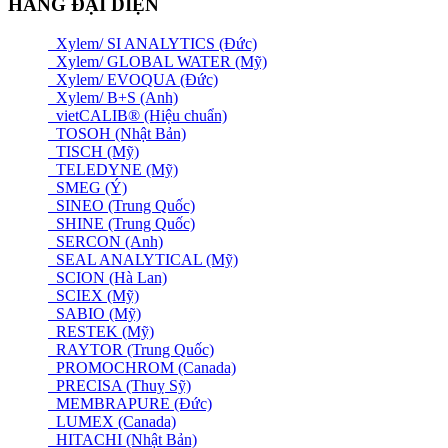
HÃNG ĐẠI DIỆN
Xylem/ SI ANALYTICS (Đức)
Xylem/ GLOBAL WATER (Mỹ)
Xylem/ EVOQUA (Đức)
Xylem/ B+S (Anh)
vietCALIB® (Hiệu chuẩn)
TOSOH (Nhật Bản)
TISCH (Mỹ)
TELEDYNE (Mỹ)
SMEG (Ý)
SINEO (Trung Quốc)
SHINE (Trung Quốc)
SERCON (Anh)
SEAL ANALYTICAL (Mỹ)
SCION (Hà Lan)
SCIEX (Mỹ)
SABIO (Mỹ)
RESTEK (Mỹ)
RAYTOR (Trung Quốc)
PROMOCHROM (Canada)
PRECISA (Thuỵ Sỹ)
MEMBRAPURE (Đức)
LUMEX (Canada)
HITACHI (Nhật Bản)