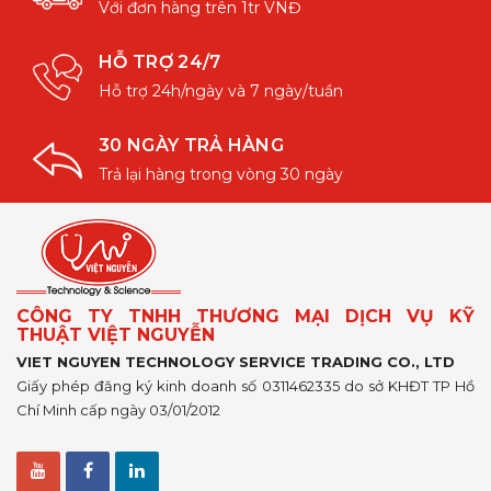
Với đơn hàng trên 1tr VNĐ
HỖ TRỢ 24/7
Hỗ trợ 24h/ngày và 7 ngày/tuần
30 NGÀY TRẢ HÀNG
Trả lại hàng trong vòng 30 ngày
CÔNG TY TNHH THƯƠNG MẠI DỊCH VỤ KỸ
THUẬT VIỆT NGUYỄN
VIET NGUYEN TECHNOLOGY SERVICE TRADING CO., LTD
Giấy phép đăng ký kinh doanh số 0311462335 do sở KHĐT TP Hồ
Chí Minh cấp ngày 03/01/2012