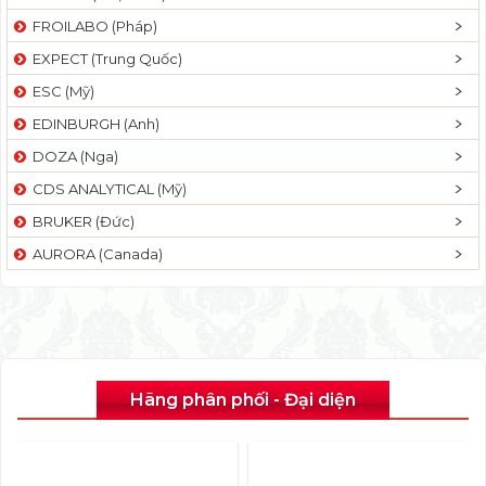
FROILABO (Pháp)
EXPECT (Trung Quốc)
ESC (Mỹ)
EDINBURGH (Anh)
DOZA (Nga)
CDS ANALYTICAL (Mỹ)
BRUKER (Đức)
AURORA (Canada)
Hãng phân phối - Đại diện