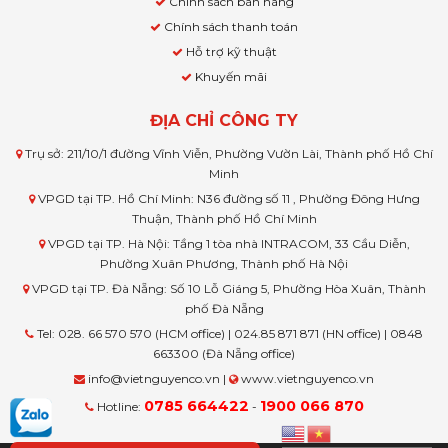
Chính sách bán hàng
Chính sách thanh toán
Hỗ trợ kỹ thuật
Khuyến mãi
ĐỊA CHỈ CÔNG TY
Trụ sở: 211/10/1 đường Vĩnh Viễn, Phường Vườn Lài, Thành phố Hồ Chí
Minh
VPGD tại TP. Hồ Chí Minh: N36 đường số 11 , Phường Đông Hưng
Thuận, Thành phố Hồ Chí Minh
VPGD tại TP. Hà Nội: Tầng 1 tòa nhà INTRACOM, 33 Cầu Diễn,
Phường Xuân Phương, Thành phố Hà Nội
VPGD tại TP. Đà Nẵng: Số 10 Lỗ Giáng 5, Phường Hòa Xuân, Thành
phố Đà Nẵng
Tel: 028. 66 570 570 (HCM office) | 024.85 871 871 (HN office) | 0848
663300 (Đà Nẵng office)
info@vietnguyenco.vn |
www.vietnguyenco.vn
0785 664422
1900 066 870
Hotline:
-