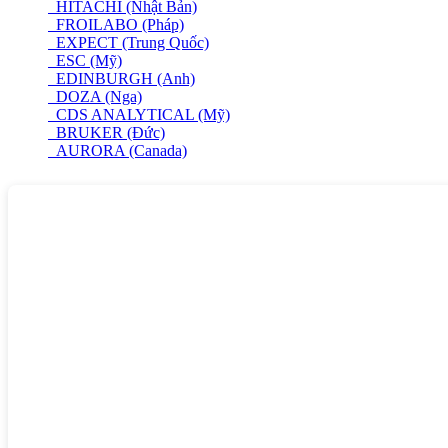
HITACHI (Nhật Bản)
FROILABO (Pháp)
EXPECT (Trung Quốc)
ESC (Mỹ)
EDINBURGH (Anh)
DOZA (Nga)
CDS ANALYTICAL (Mỹ)
BRUKER (Đức)
AURORA (Canada)