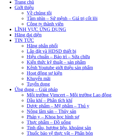
Trang chủ
Giới thiệu
Về chúng tôi
Tầm nhìn – Sứ mệnh – Giá trị cốt lõi
Công ty thành viên
LĨNH VỰC ỨNG DỤNG
Hãng đại diện
TIN TỨC
Hãng phân phối
Lắp đặt và HDSD thiết bị
Hiệu chuẩn – Bảo trì – Sửa chữa
Kiến thức kỹ thuật – sản phẩm
Kênh Youtube giới thiệu sản phẩm
Hoạt động sự kiện
Khuyến mãi
Tuyển dụng
Ứng dụng – Giải pháp
Môi trường Vimcert – Môi trường Lao động
Dầu khí – Phân tích khí
Dược phẩm – Mỹ phẩm – Thú y
Nông lâm sản – Thủy sản
Pháp y – Khoa học hình sự
Thực phẩm – Đồ uống
Tinh dầu, hương liệu, khoáng sản
Thuốc bảo vệ thực vật – Phân bón