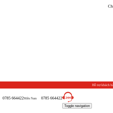
Chào mừng b
Hỗ trợ khách h
0785 664422
0785 664422
Miền Nam
Toggle navigation