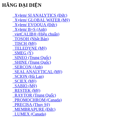
HÃNG ĐẠI DIỆN
Xylem/ SI ANALYTICS (Đức)
Xylem/ GLOBAL WATER (Mỹ)
Xylem/ EVOQUA (Đức)
Xylem/ B+S (Anh)
vietCALIB® (Hiệu chuẩn)
TOSOH (Nhật Bản)
TISCH (Mỹ)
TELEDYNE (Mỹ)
SMEG (Ý)
SINEO (Trung Quốc)
SHINE (Trung Quốc)
SERCON (Anh)
SEAL ANALYTICAL (Mỹ)
SCION (Hà Lan)
SCIEX (Mỹ)
SABIO (Mỹ)
RESTEK (Mỹ)
RAYTOR (Trung Quốc)
PROMOCHROM (Canada)
PRECISA (Thuỵ Sỹ)
MEMBRAPURE (Đức)
LUMEX (Canada)