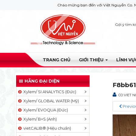
Chào mừng bạn đến với Việt Nguyễn Co. Nếu bạn cần giúp
Gợi ý tìm k
TRANG CHỦ
GIỚI THIỆU
LĨNH V
HÃNG ĐẠI DIỆN
F8bb6
Xylem/ SI ANALYTICS (Đức)
CO VIET 
Xylem/ GLOBAL WATER (Mỹ)
Previo
Xylem/ EVOQUA (Đức)
Xylem/ B+S (Anh)
vietCALIB® (Hiệu chuẩn)