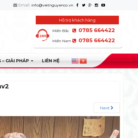
Email:
info@vietnguyenco.vn
Hỗ trợ khách hàng
0785 664422
Miền Bắc
0785 664422
Miền Nam
 – GIẢI PHÁP
LIÊN HỆ
mv2
Next