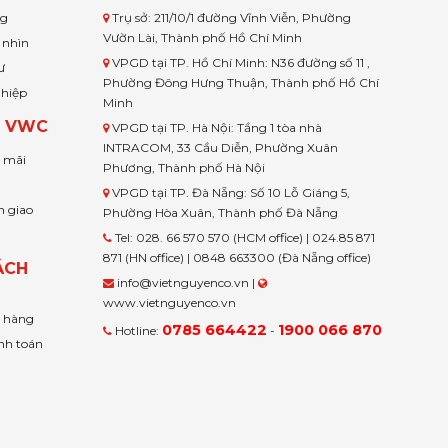
ng
Trụ sở: 211/10/1 đường Vĩnh Viễn, Phường
Vườn Lài, Thành phố Hồ Chí Minh
 nhìn
VPGD tại TP. Hồ Chí Minh: N36 đường số 11 ,
ư
Phường Đông Hưng Thuận, Thành phố Hồ Chí
ghiệp
Minh
H VWC
VPGD tại TP. Hà Nội: Tầng 1 tòa nhà
INTRACOM, 33 Cầu Diễn, Phường Xuân
u mãi
Phương, Thành phố Hà Nội
VPGD tại TP. Đà Nẵng: Số 10 Lỗ Giáng 5,
n giao
Phường Hòa Xuân, Thành phố Đà Nẵng
Tel: 028. 66 570 570 (HCM office) | 024.85 871
871 (HN office) | 0848 663300 (Đà Nẵng office)
ÁCH
info@vietnguyenco.vn |
www.vietnguyenco.vn
n hàng
0785 664422
1900 066 870
Hotline:
-
nh toán
t