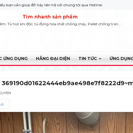
 đỡ hãy liên hệ với chúng tôi qua Hotline: 0932 664422
Tìm nhanh sản phẩm
iếm: Tủ hút khí độc, tủ đựng hóa chất chống cháy, Pallet chống tràn...
ỰC ỨNG DỤNG
HÃNG ĐẠI DIỆN
TIN TỨC
ỨNG DỤNG
1 369190d01622444eb9ae498e7f8222d9~
NGUYEN
us