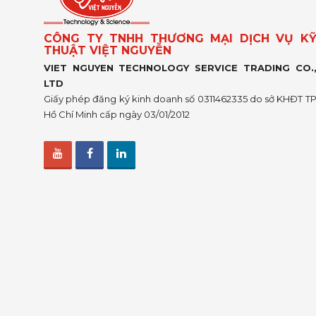
CÔNG TY TNHH THƯƠNG MẠI DỊCH VỤ K
THUẬT VIỆT NGUYỄN
VIET NGUYEN TECHNOLOGY SERVICE TRADING CO.
LTD
Giấy phép đăng ký kinh doanh số 0311462335 do sở KHĐT T
Hồ Chí Minh cấp ngày 03/01/2012