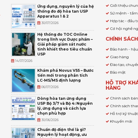
Giới thiệu chu
Ứng dụng, nguyên lý của hệ
thống đo độ hòa tan USP
Sứ mệnh - tầm
Apparatus 1 & 2
Ỹ
Hợp tác - đầu t
30/07/2026
Cơ hội nghề n
,
Hệ thống đo TOC Online
CHÍNH SÁC
trong lĩnh vực Dược phẩm –
P
Giải pháp giám sát nước
tinh khiết theo tiêu chuẩn
Bảo hành - hậ
USP
Giao hàng
14/07/2026
Đào tạo, chuyể
Khám phá Novus V55 – Bước
Bảo mật
tiến mới trong phân tích
LC-MS/MS định lượng
HỖ TRỢ KH
06/07/2026
HÀNG
Chính sách bá
Dòng hòa tan ứng dụng
USP Bộ 3/7 và Bộ 4: Nguyên
Chính sách tha
lý, ứng dụng và cách lựa
chọn phù hợp
Hỗ trợ kỹ thuậ
30/06/2026
Khuyến mãi
Chuẩn độ điện thế là gì?
Nguyên lý hoạt động, ưu