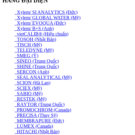
HÃNG ĐẠI DIỆN
Xylem/ SI ANALYTICS (Đức)
Xylem/ GLOBAL WATER (Mỹ)
Xylem/ EVOQUA (Đức)
Xylem/ B+S (Anh)
vietCALIB® (Hiệu chuẩn)
TOSOH (Nhật Bản)
TISCH (Mỹ)
TELEDYNE (Mỹ)
SMEG (Ý)
SINEO (Trung Quốc)
SHINE (Trung Quốc)
SERCON (Anh)
SEAL ANALYTICAL (Mỹ)
SCION (Hà Lan)
SCIEX (Mỹ)
SABIO (Mỹ)
RESTEK (Mỹ)
RAYTOR (Trung Quốc)
PROMOCHROM (Canada)
PRECISA (Thuỵ Sỹ)
MEMBRAPURE (Đức)
LUMEX (Canada)
HITACHI (Nhật Bản)