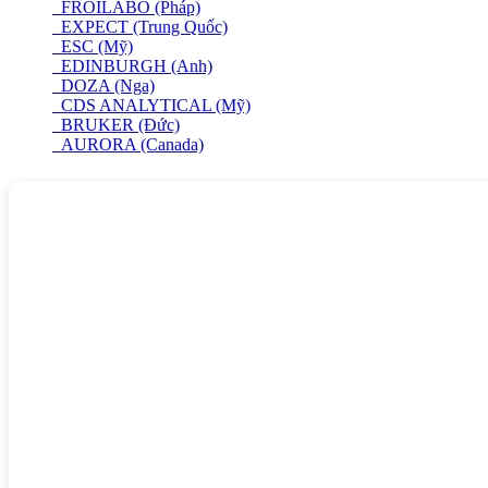
FROILABO (Pháp)
EXPECT (Trung Quốc)
ESC (Mỹ)
EDINBURGH (Anh)
DOZA (Nga)
CDS ANALYTICAL (Mỹ)
BRUKER (Đức)
AURORA (Canada)