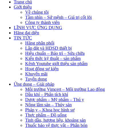
Trang chủ
Giới thiệu
Về chúng tôi
Tầm nhìn – Sứ mệnh – Giá trị cốt lõi
Công ty thành viên
LĨNH VỰC ỨNG DỤNG
Hãng đại diện
TIN TỨC
Hãng phân phối
Lắp đặt và HDSD thiết bị
Hiệu chuẩn – Bảo trì – Sửa chữa
Kiến thức kỹ thuật – sản phẩm
Kênh Youtube giới thiệu sản phẩm
Hoạt động sự kiện
Khuyến mãi
Tuyển dụng
Ứng dụng – Giải pháp
Môi trường Vimcert – Môi trường Lao động
Dầu khí – Phân tích khí
Dược phẩm – Mỹ phẩm – Thú y
Nông lâm sản – Thủy sản
Pháp y – Khoa học hình sự
Thực phẩm – Đồ uống
Tinh dầu, hương liệu, khoáng sản
Thuốc bảo vệ thực vật – Phân bón