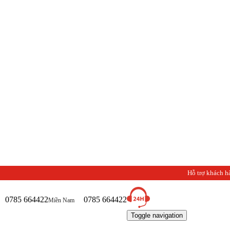
C
Hỗ trợ khách h
0785 664422
0785 664422
Miền Nam
Toggle navigation