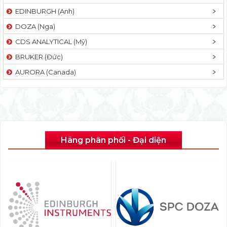
EDINBURGH (Anh)
DOZA (Nga)
CDS ANALYTICAL (Mỹ)
BRUKER (Đức)
AURORA (Canada)
Hãng phân phối - Đại diện