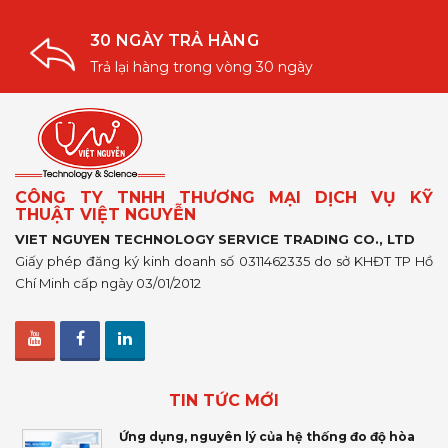
30 NGÀY TRẢ HÀNG
Trả lại hàng trong vòng 30 ngày
CÔNG TY TNHH THƯƠNG MẠI DỊCH VỤ KỸ
THUẬT VIỆT NGUYỄN
VIET NGUYEN TECHNOLOGY SERVICE TRADING CO., LTD
Giấy phép đăng ký kinh doanh số 0311462335 do sở KHĐT TP Hồ
Chí Minh cấp ngày 03/01/2012
TIN TỨC MỚI
Ứng dụng, nguyên lý của hệ thống đo độ hòa