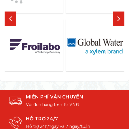
MIỄN PHÍ VẬN CHUYỂN
Với đơn hàng trên 1tr VNĐ
HỖ TRỢ 24/7
Hỗ trợ 24h/ngày và 7 ngày/tuần