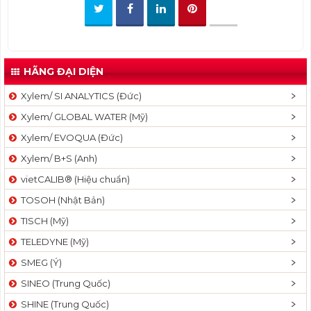
t
i
o
n
HÃNG ĐẠI DIỆN
Xylem/ SI ANALYTICS (Đức)
Xylem/ GLOBAL WATER (Mỹ)
Xylem/ EVOQUA (Đức)
Xylem/ B+S (Anh)
vietCALIB® (Hiệu chuẩn)
TOSOH (Nhật Bản)
TISCH (Mỹ)
TELEDYNE (Mỹ)
SMEG (Ý)
SINEO (Trung Quốc)
SHINE (Trung Quốc)