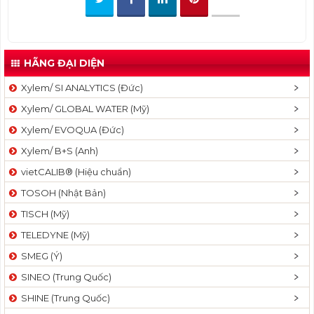
t
i
o
n
HÃNG ĐẠI DIỆN
Xylem/ SI ANALYTICS (Đức)
Xylem/ GLOBAL WATER (Mỹ)
Xylem/ EVOQUA (Đức)
Xylem/ B+S (Anh)
vietCALIB® (Hiệu chuẩn)
TOSOH (Nhật Bản)
TISCH (Mỹ)
TELEDYNE (Mỹ)
SMEG (Ý)
SINEO (Trung Quốc)
SHINE (Trung Quốc)