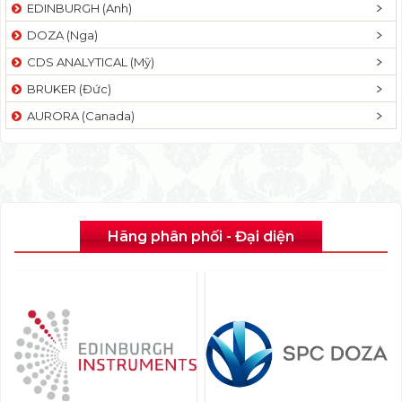
EDINBURGH (Anh)
DOZA (Nga)
CDS ANALYTICAL (Mỹ)
BRUKER (Đức)
AURORA (Canada)
Hãng phân phối - Đại diện