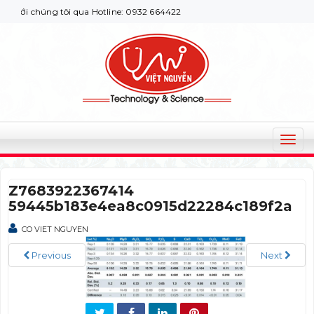
ới chúng tôi qua Hotline: 0932 664422
T
o
g
Z7683922367414
g
59445b183e4ea8c0915d22284c189f2a
l
e
CO VIET NGUYEN
n
a
Previous
Next
v
i
g
a