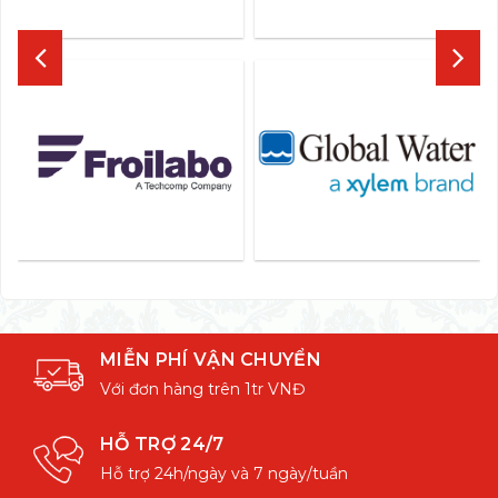
MIỄN PHÍ VẬN CHUYỂN
Với đơn hàng trên 1tr VNĐ
HỖ TRỢ 24/7
Hỗ trợ 24h/ngày và 7 ngày/tuần