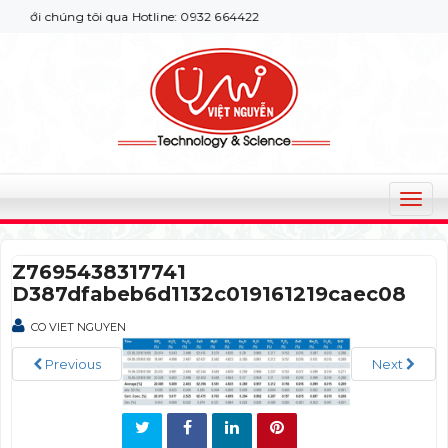
ới chúng tôi qua Hotline: 0932 664422
T
o
g
Z7695438317741
g
D387dfabeb6d1132c019161219caec08
l
e
CO VIET NGUYEN
n
a
Previous
Next
v
i
g
a