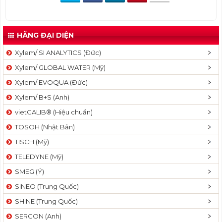
t
i
o
HÃNG ĐẠI DIỆN
n
Xylem/ SI ANALYTICS (Đức)
Xylem/ GLOBAL WATER (Mỹ)
Xylem/ EVOQUA (Đức)
Xylem/ B+S (Anh)
vietCALIB® (Hiệu chuẩn)
TOSOH (Nhật Bản)
TISCH (Mỹ)
TELEDYNE (Mỹ)
SMEG (Ý)
SINEO (Trung Quốc)
SHINE (Trung Quốc)
SERCON (Anh)