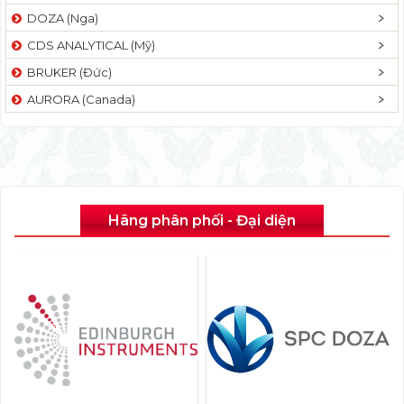
DOZA (Nga)
CDS ANALYTICAL (Mỹ)
BRUKER (Đức)
AURORA (Canada)
Hãng phân phối - Đại diện