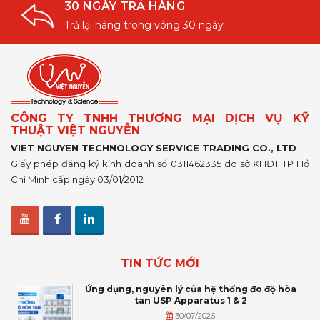
30 NGÀY TRẢ HÀNG
Trả lại hàng trong vòng 30 ngày
CÔNG TY TNHH THƯƠNG MẠI DỊCH VỤ KỸ
THUẬT VIỆT NGUYỄN
VIET NGUYEN TECHNOLOGY SERVICE TRADING CO., LTD
Giấy phép đăng ký kinh doanh số 0311462335 do sở KHĐT TP Hồ
Chí Minh cấp ngày 03/01/2012
TIN TỨC MỚI
Ứng dụng, nguyên lý của hệ thống đo độ hòa
tan USP Apparatus 1 & 2
30/07/2026