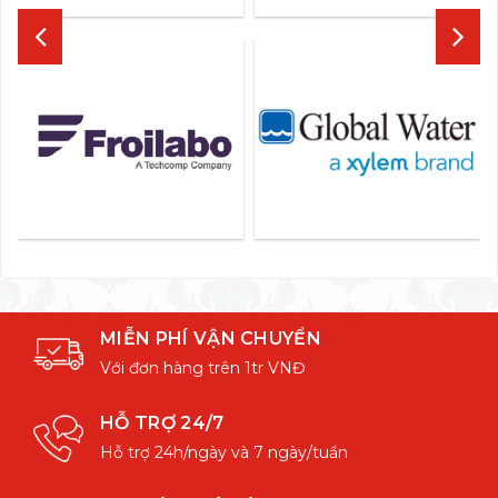
MIỄN PHÍ VẬN CHUYỂN
Với đơn hàng trên 1tr VNĐ
HỖ TRỢ 24/7
Hỗ trợ 24h/ngày và 7 ngày/tuần