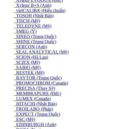
Xylem/ EVOQUA (Đức)
Xylem/ B+S (Anh)
vietCALIB® (Hiệu chuẩn)
TOSOH (Nhật Bản)
TISCH (Mỹ)
TELEDYNE (Mỹ)
SMEG (Ý)
SINEO (Trung Quốc)
SHINE (Trung Quốc)
SERCON (Anh)
SEAL ANALYTICAL (Mỹ)
SCION (Hà Lan)
SCIEX (Mỹ)
SABIO (Mỹ)
RESTEK (Mỹ)
RAYTOR (Trung Quốc)
PROMOCHROM (Canada)
PRECISA (Thuỵ Sỹ)
MEMBRAPURE (Đức)
LUMEX (Canada)
HITACHI (Nhật Bản)
FROILABO (Pháp)
EXPECT (Trung Quốc)
ESC (Mỹ)
EDINBURGH (Anh)