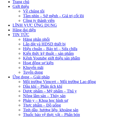
Trang chủ
Giới thiệu
Về chúng tôi
Tầm nhìn – Sứ mệnh – Giá trị cốt lõi
Công ty thành viên
LĨNH VỰC ỨNG DỤNG
Hãng đại diện
TIN TỨC
Hãng phân phối
Lắp đặt và HDSD thiết bị
Hiệu chuẩn – Bảo trì – Sửa chữa
Kiến thức kỹ thuật – sản phẩm
Kênh Youtube giới thiệu sản phẩm
Hoạt động sự kiện
Khuyến mãi
Tuyển dụng
Ứng dụng – Giải pháp
Môi trường Vimcert – Môi trường Lao động
Dầu khí – Phân tích khí
Dược phẩm – Mỹ phẩm – Thú y
Nông lâm sản – Thủy sản
Pháp y – Khoa học hình sự
Thực phẩm – Đồ uống
Tinh dầu, hương liệu, khoáng sản
Thuốc bảo vệ thực vật – Phân bón