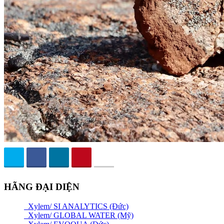
HÃNG ĐẠI DIỆN
Xylem/ SI ANALYTICS (Đức)
Xylem/ GLOBAL WATER (Mỹ)