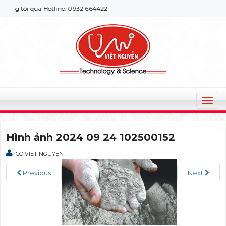
ng tôi qua Hotline: 0932 664422
T
o
g
Hình ảnh 2024 09 24 102500152
g
l
CO VIET NGUYEN
e
n
Previous
Next
a
v
i
g
a