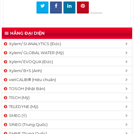
t
i
o
n
HÃNG ĐẠI DIỆN
Xylem/ SI ANALYTICS (Đức)
Xylem/ GLOBAL WATER (Mỹ)
Xylem/ EVOQUA (Đức)
Xylem/ B+S (Anh)
vietCALIB® (Hiệu chuẩn)
TOSOH (Nhật Bản)
TISCH (Mỹ)
TELEDYNE (Mỹ)
SMEG (Ý)
SINEO (Trung Quốc)
SHINE (Trung Quốc)