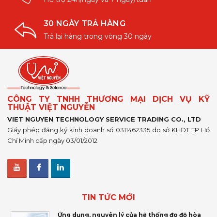
30 NGÀY TRẢ HÀNG
Trả lại hàng trong vòng 30 ngày
CÔNG TY TNHH THƯƠNG MẠI DỊCH VỤ KỸ
THUẬT VIỆT NGUYỄN
VIET NGUYEN TECHNOLOGY SERVICE TRADING CO., LTD
Giấy phép đăng ký kinh doanh số 0311462335 do sở KHĐT TP Hồ
Chí Minh cấp ngày 03/01/2012
TIN TỨC MỚI
Ứng dụng, nguyên lý của hệ thống đo độ hòa