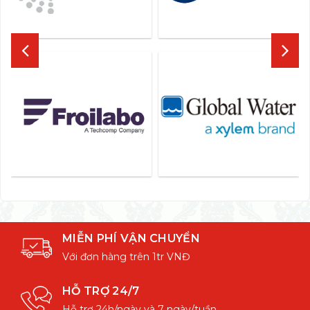
MIỄN PHÍ VẬN CHUYỂN
Với đơn hàng trên 1tr VNĐ
HỖ TRỢ 24/7
Hỗ trợ 24h/ngày và 7 ngày/tuần