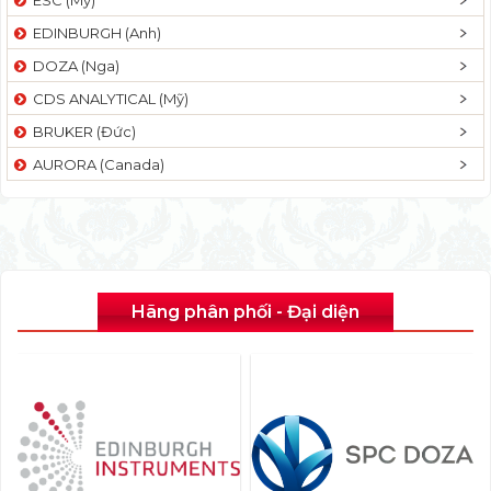
EDINBURGH (Anh)
DOZA (Nga)
CDS ANALYTICAL (Mỹ)
BRUKER (Đức)
AURORA (Canada)
Hãng phân phối - Đại diện