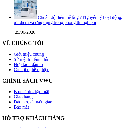
Chuẩn độ điện thế là gì? Nguyên lý hoạt động,
ưu điểm và ứng dụng trong phòng thí nghiệm
25/06/2026
VỀ CHÚNG TÔI
Giới thiệu chung
Sứ mệnh - tầm nhìn
Hợp tác - đầu tư
Cơ hội nghề nghiệp
CHÍNH SÁCH VWC
Bảo hành - hậu mãi
Giao hàng
Đào tạo, chuyển giao
Bảo mật
HỖ TRỢ KHÁCH HÀNG