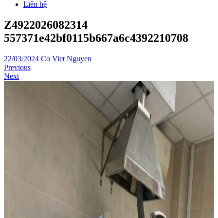
Liên hệ
Z4922026082314
557371e42bf0115b667a6c4392210708
22/03/2024
Co Viet Nguyen
Previous
Next