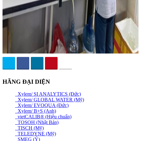
HÃNG ĐẠI DIỆN
Xylem/ SI ANALYTICS (Đức)
Xylem/ GLOBAL WATER (Mỹ)
Xylem/ EVOQUA (Đức)
Xylem/ B+S (Anh)
vietCALIB® (Hiệu chuẩn)
TOSOH (Nhật Bản)
TISCH (Mỹ)
TELEDYNE (Mỹ)
SMEG (Ý)