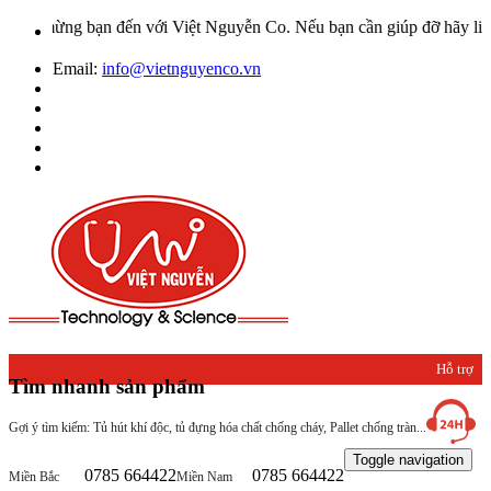
ng bạn đến với Việt Nguyễn Co. Nếu bạn cần giúp đỡ hãy liên hệ với
Email:
info@vietnguyenco.vn
Hỗ trợ
Tìm nhanh sản phẩm
khách
Gợi ý tìm kiếm: Tủ hút khí độc, tủ đựng hóa chất chống cháy, Pallet chống tràn...
hàng
Toggle navigation
0785 664422
0785 664422
Miền Bắc
Miền Nam