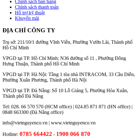
Chính sách bán hàng
Chính sách thanh toán
Hỗ trợ kỹ thuật
Khuyến mãi
ĐỊA CHỈ CÔNG TY
Trụ sở: 211/10/1 đường Vĩnh Viễn, Phường Vườn Lài, Thành phố
Hồ Chí Minh
VPGD tại TP. Hồ Chí Minh: N36 đường số 11 , Phường Đông
Hưng Thuận, Thành phố Hồ Chí Minh
VPGD tại TP. Hà Nội: Tầng 1 tòa nhà INTRACOM, 33 Cầu Diễn,
Phường Xuân Phương, Thành phố Hà Nội
VPGD tại TP. Đà Nẵng: Số 10 Lỗ Giáng 5, Phường Hòa Xuân,
Thành phố Đà Nẵng
Tel: 028. 66 570 570 (HCM office) | 024.85 871 871 (HN office) |
0848 663300 (Đà Nẵng office)
info@vietnguyenco.vn |
www.vietnguyenco.vn
0785 664422
1900 066 870
Hotline:
-