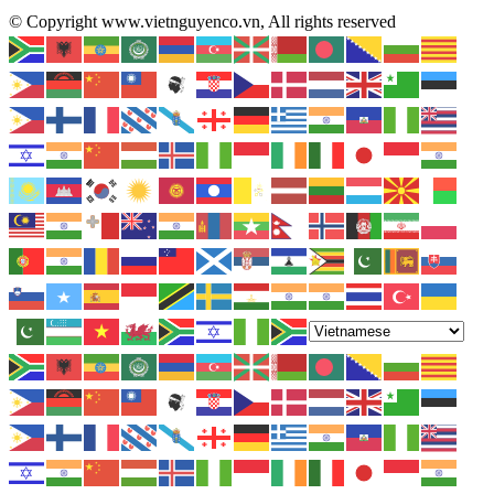
© Copyright www.vietnguyenco.vn, All rights reserved