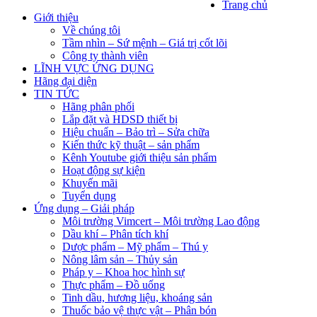
Trang chủ
Giới thiệu
Về chúng tôi
Tầm nhìn – Sứ mệnh – Giá trị cốt lõi
Công ty thành viên
LĨNH VỰC ỨNG DỤNG
Hãng đại diện
TIN TỨC
Hãng phân phối
Lắp đặt và HDSD thiết bị
Hiệu chuẩn – Bảo trì – Sửa chữa
Kiến thức kỹ thuật – sản phẩm
Kênh Youtube giới thiệu sản phẩm
Hoạt động sự kiện
Khuyến mãi
Tuyển dụng
Ứng dụng – Giải pháp
Môi trường Vimcert – Môi trường Lao động
Dầu khí – Phân tích khí
Dược phẩm – Mỹ phẩm – Thú y
Nông lâm sản – Thủy sản
Pháp y – Khoa học hình sự
Thực phẩm – Đồ uống
Tinh dầu, hương liệu, khoáng sản
Thuốc bảo vệ thực vật – Phân bón