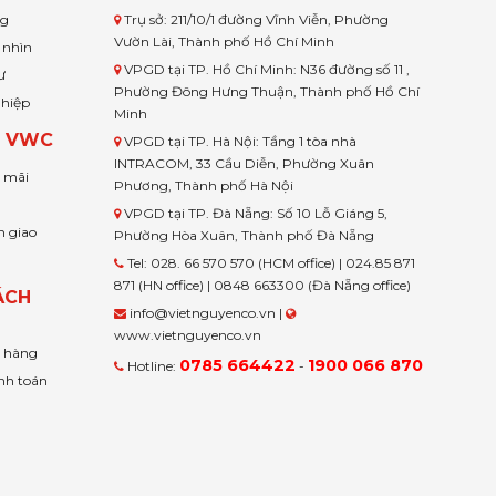
ng
Trụ sở: 211/10/1 đường Vĩnh Viễn, Phường
Vườn Lài, Thành phố Hồ Chí Minh
 nhìn
VPGD tại TP. Hồ Chí Minh: N36 đường số 11 ,
ư
Phường Đông Hưng Thuận, Thành phố Hồ Chí
ghiệp
Minh
H VWC
VPGD tại TP. Hà Nội: Tầng 1 tòa nhà
INTRACOM, 33 Cầu Diễn, Phường Xuân
u mãi
Phương, Thành phố Hà Nội
VPGD tại TP. Đà Nẵng: Số 10 Lỗ Giáng 5,
n giao
Phường Hòa Xuân, Thành phố Đà Nẵng
Tel: 028. 66 570 570 (HCM office) | 024.85 871
871 (HN office) | 0848 663300 (Đà Nẵng office)
ÁCH
info@vietnguyenco.vn |
www.vietnguyenco.vn
n hàng
0785 664422
1900 066 870
Hotline:
-
nh toán
t