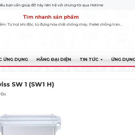
n giúp đỡ hãy liên hệ với chúng tôi qua Hotline: 0932 664422
Tìm nhanh sản phẩm
iếm: Tủ hút khí độc, tủ đựng hóa chất chống cháy, Pallet chống tràn...
ỰC ỨNG DỤNG
HÃNG ĐẠI DIỆN
TIN TỨC
ỨNG DỤNG
iss SW 1 (SW1 H)
YỄN