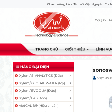
Chào mừng bạn đến với Việt Nguyễn Co. Nếu bạn cầ
Gợi ý tìm k
TRANG CHỦ
GIỚI THIỆU
LĨNH V
HÃNG ĐẠI DIỆN
sonosw
Xylem/ SI ANALYTICS (Đức)
VIỆT NGU
Xylem/ GLOBAL WATER (Mỹ)
Xylem/ EVOQUA (Đức)
Xylem/ B+S (Anh)
vietCALIB® (Hiệu chuẩn)