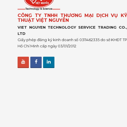
CÔNG TY TNHH THƯƠNG MẠI DỊCH VỤ K
THUẬT VIỆT NGUYỄN
VIET NGUYEN TECHNOLOGY SERVICE TRADING CO.
LTD
Giấy phép đăng ký kinh doanh số 0311462335 do sở KHĐT T
Hồ Chí Minh cấp ngày 03/01/2012