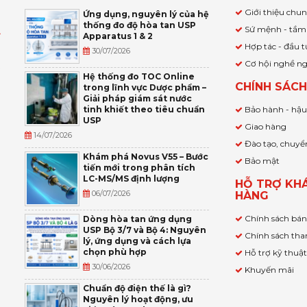
Giới thiệu chu
Ứng dụng, nguyên lý của hệ
thống đo độ hòa tan USP
Sứ mệnh - tầm
Apparatus 1 & 2
Ỹ
Hợp tác - đầu t
30/07/2026
Cơ hội nghề n
,
Hệ thống đo TOC Online
CHÍNH SÁC
trong lĩnh vực Dược phẩm –
P
Giải pháp giám sát nước
tinh khiết theo tiêu chuẩn
Bảo hành - hậ
USP
Giao hàng
14/07/2026
Đào tạo, chuyể
Khám phá Novus V55 – Bước
Bảo mật
tiến mới trong phân tích
LC-MS/MS định lượng
HỖ TRỢ KH
06/07/2026
HÀNG
Chính sách bá
Dòng hòa tan ứng dụng
USP Bộ 3/7 và Bộ 4: Nguyên
Chính sách tha
lý, ứng dụng và cách lựa
chọn phù hợp
Hỗ trợ kỹ thuậ
30/06/2026
Khuyến mãi
Chuẩn độ điện thế là gì?
Nguyên lý hoạt động, ưu