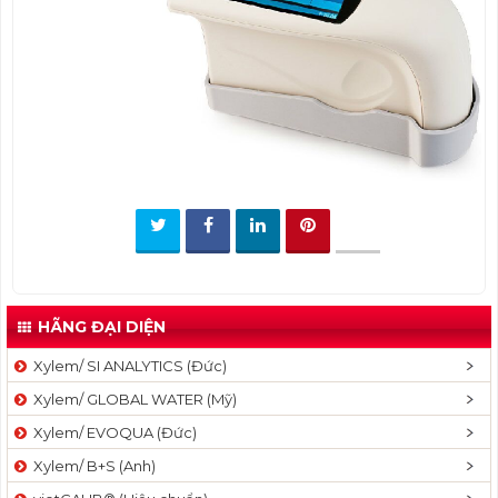
t
i
o
n
HÃNG ĐẠI DIỆN
Xylem/ SI ANALYTICS (Đức)
Xylem/ GLOBAL WATER (Mỹ)
Xylem/ EVOQUA (Đức)
Xylem/ B+S (Anh)