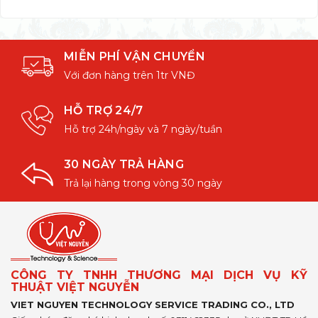
MIỄN PHÍ VẬN CHUYỂN
Với đơn hàng trên 1tr VNĐ
HỖ TRỢ 24/7
Hỗ trợ 24h/ngày và 7 ngày/tuần
30 NGÀY TRẢ HÀNG
Trả lại hàng trong vòng 30 ngày
CÔNG TY TNHH THƯƠNG MẠI DỊCH VỤ KỸ
THUẬT VIỆT NGUYỄN
VIET NGUYEN TECHNOLOGY SERVICE TRADING CO., LTD