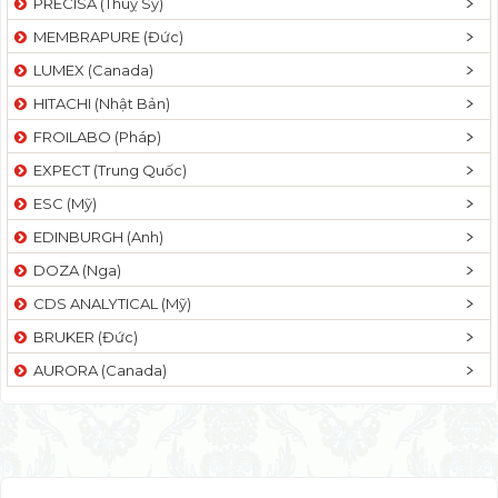
PRECISA (Thuỵ Sỹ)
MEMBRAPURE (Đức)
LUMEX (Canada)
HITACHI (Nhật Bản)
FROILABO (Pháp)
EXPECT (Trung Quốc)
ESC (Mỹ)
EDINBURGH (Anh)
DOZA (Nga)
CDS ANALYTICAL (Mỹ)
BRUKER (Đức)
AURORA (Canada)