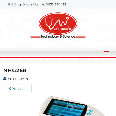
ới chúng tôi qua Hotline: 0932 664422
T
o
g
NHG268
g
l
VIỆT NGUYỄN
e
n
Previous
a
v
i
g
a