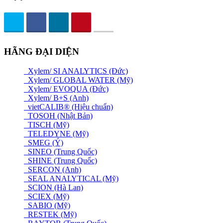
HÃNG ĐẠI DIỆN
Xylem/ SI ANALYTICS (Đức)
Xylem/ GLOBAL WATER (Mỹ)
Xylem/ EVOQUA (Đức)
Xylem/ B+S (Anh)
vietCALIB® (Hiệu chuẩn)
TOSOH (Nhật Bản)
TISCH (Mỹ)
TELEDYNE (Mỹ)
SMEG (Ý)
SINEO (Trung Quốc)
SHINE (Trung Quốc)
SERCON (Anh)
SEAL ANALYTICAL (Mỹ)
SCION (Hà Lan)
SCIEX (Mỹ)
SABIO (Mỹ)
RESTEK (Mỹ)