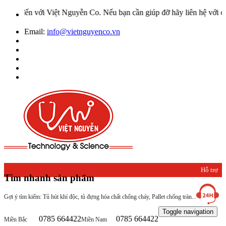
ến với Việt Nguyễn Co. Nếu bạn cần giúp đỡ hãy liên hệ với chúng t
Email:
info@vietnguyenco.vn
Hỗ trợ
Tìm nhanh sản phẩm
khách
Gợi ý tìm kiếm: Tủ hút khí độc, tủ đựng hóa chất chống cháy, Pallet chống tràn...
hàng
Toggle navigation
0785 664422
0785 664422
Miền Bắc
Miền Nam