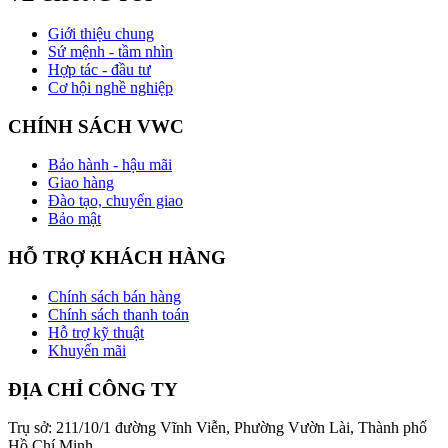
Giới thiệu chung
Sứ mệnh - tầm nhìn
Hợp tác - đầu tư
Cơ hội nghề nghiệp
CHÍNH SÁCH VWC
Bảo hành - hậu mãi
Giao hàng
Đào tạo, chuyển giao
Bảo mật
HỖ TRỢ KHÁCH HÀNG
Chính sách bán hàng
Chính sách thanh toán
Hỗ trợ kỹ thuật
Khuyến mãi
ĐỊA CHỈ CÔNG TY
Trụ sở: 211/10/1 đường Vĩnh Viễn, Phường Vườn Lài, Thành phố
Hồ Chí Minh