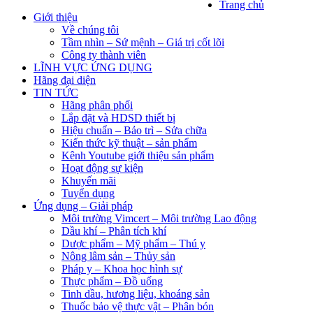
Trang chủ
Giới thiệu
Về chúng tôi
Tầm nhìn – Sứ mệnh – Giá trị cốt lõi
Công ty thành viên
LĨNH VỰC ỨNG DỤNG
Hãng đại diện
TIN TỨC
Hãng phân phối
Lắp đặt và HDSD thiết bị
Hiệu chuẩn – Bảo trì – Sửa chữa
Kiến thức kỹ thuật – sản phẩm
Kênh Youtube giới thiệu sản phẩm
Hoạt động sự kiện
Khuyến mãi
Tuyển dụng
Ứng dụng – Giải pháp
Môi trường Vimcert – Môi trường Lao động
Dầu khí – Phân tích khí
Dược phẩm – Mỹ phẩm – Thú y
Nông lâm sản – Thủy sản
Pháp y – Khoa học hình sự
Thực phẩm – Đồ uống
Tinh dầu, hương liệu, khoáng sản
Thuốc bảo vệ thực vật – Phân bón