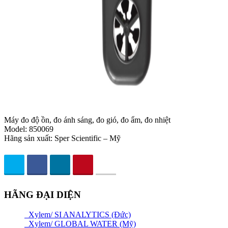
Máy đo độ ồn, đo ánh sáng, đo gió, đo ẩm, đo nhiệt
Model: 850069
Hãng sản xuất: Sper Scientific – Mỹ
HÃNG ĐẠI DIỆN
Xylem/ SI ANALYTICS (Đức)
Xylem/ GLOBAL WATER (Mỹ)