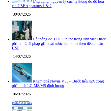
Ứng dụng, nguyên lý của hệ thống đo độ hòa
tan USP Apparatus 1 & 2
30/07/2026
Hệ thống đo TOC Online trong lĩnh vực Dược
phẩm – Giải pháp giám sát nước tinh khiết theo tiêu chuẩn
USP
14/07/2026
Khám phá Novus V55 – Bước tiến mới trong
phân tích LC-MS/MS định lượng
06/07/2026