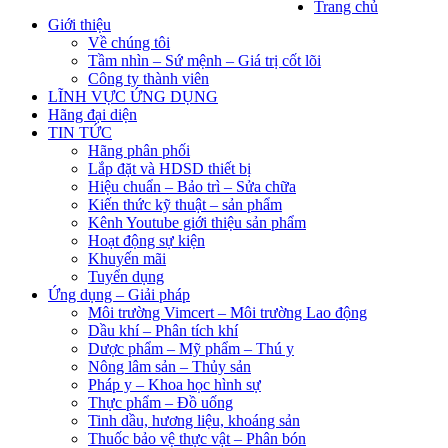
Trang chủ
Giới thiệu
Về chúng tôi
Tầm nhìn – Sứ mệnh – Giá trị cốt lõi
Công ty thành viên
LĨNH VỰC ỨNG DỤNG
Hãng đại diện
TIN TỨC
Hãng phân phối
Lắp đặt và HDSD thiết bị
Hiệu chuẩn – Bảo trì – Sửa chữa
Kiến thức kỹ thuật – sản phẩm
Kênh Youtube giới thiệu sản phẩm
Hoạt động sự kiện
Khuyến mãi
Tuyển dụng
Ứng dụng – Giải pháp
Môi trường Vimcert – Môi trường Lao động
Dầu khí – Phân tích khí
Dược phẩm – Mỹ phẩm – Thú y
Nông lâm sản – Thủy sản
Pháp y – Khoa học hình sự
Thực phẩm – Đồ uống
Tinh dầu, hương liệu, khoáng sản
Thuốc bảo vệ thực vật – Phân bón