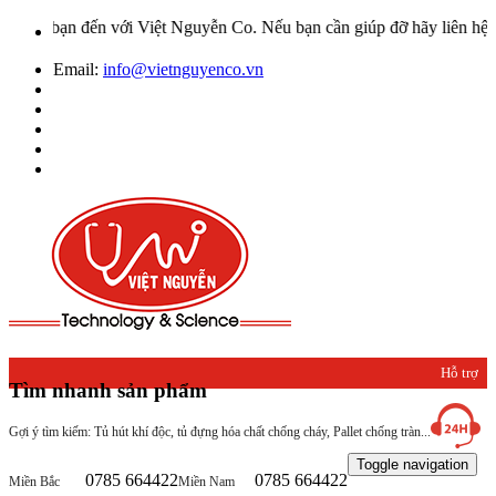
bạn đến với Việt Nguyễn Co. Nếu bạn cần giúp đỡ hãy liên hệ với ch
Email:
info@vietnguyenco.vn
Hỗ trợ
Tìm nhanh sản phẩm
khách
Gợi ý tìm kiếm: Tủ hút khí độc, tủ đựng hóa chất chống cháy, Pallet chống tràn...
hàng
Toggle navigation
0785 664422
0785 664422
Miền Bắc
Miền Nam