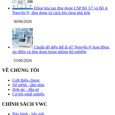
Dòng hòa tan ứng dụng USP Bộ 3/7 và Bộ 4:
Nguyên lý, ứng dụng và cách lựa chọn phù hợp
30/06/2026
Chuẩn độ điện thế là gì? Nguyên lý hoạt động,
ưu điểm và ứng dụng trong phòng thí nghiệm
25/06/2026
VỀ CHÚNG TÔI
Giới thiệu chung
Sứ mệnh - tầm nhìn
Hợp tác - đầu tư
Cơ hội nghề nghiệp
CHÍNH SÁCH VWC
Bảo hành - hậu mãi