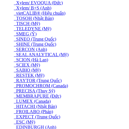
Xylem/ EVOQUA (Đức)
Xylem/ B+S (Anh)
vietCALIB® (Hiệu chuẩn)
TOSOH (Nhật Bản)
TISCH (Mỹ)
TELEDYNE (Mỹ)
SMEG (Ý)
SINEO (Trung Quốc)
SHINE (Trung Quốc)
SERCON (Anh)
SEAL ANALYTICAL (Mỹ)
SCION (Hà Lan)
SCIEX (Mỹ)
SABIO (Mỹ)
RESTEK (Mỹ)
RAYTOR (Trung Quốc)
PROMOCHROM (Canada)
PRECISA (Thuỵ Sỹ)
MEMBRAPURE (Đức)
LUMEX (Canada)
HITACHI (Nhật Bản)
FROILABO (Pháp)
EXPECT (Trung Quốc)
ESC (Mỹ)
EDINBURGH (Anh)