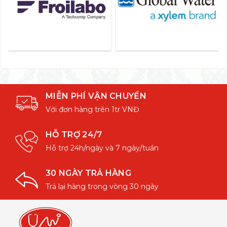
MIỄN PHÍ VẬN CHUYỂN
Với đơn hàng trên 1tr VNĐ
HỖ TRỢ 24/7
Hỗ trợ 24h/ngày và 7 ngày/tuần
30 NGÀY TRẢ HÀNG
Trả lại hàng trong vòng 30 ngày