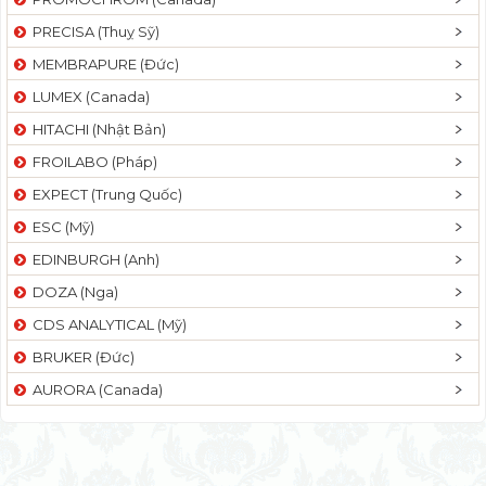
PRECISA (Thuỵ Sỹ)
MEMBRAPURE (Đức)
LUMEX (Canada)
HITACHI (Nhật Bản)
FROILABO (Pháp)
EXPECT (Trung Quốc)
ESC (Mỹ)
EDINBURGH (Anh)
DOZA (Nga)
CDS ANALYTICAL (Mỹ)
BRUKER (Đức)
AURORA (Canada)