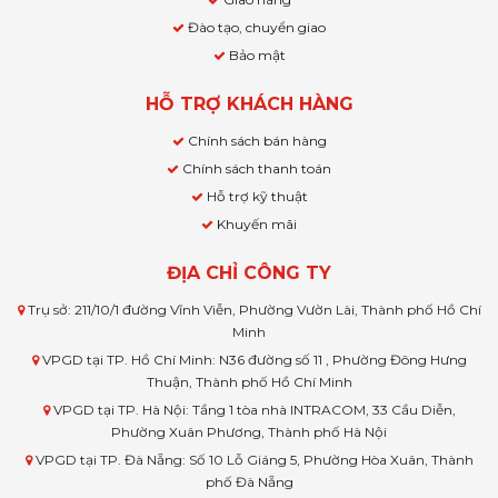
Đào tạo, chuyển giao
Bảo mật
HỖ TRỢ KHÁCH HÀNG
Chính sách bán hàng
Chính sách thanh toán
Hỗ trợ kỹ thuật
Khuyến mãi
ĐỊA CHỈ CÔNG TY
Trụ sở: 211/10/1 đường Vĩnh Viễn, Phường Vườn Lài, Thành phố Hồ Chí
Minh
VPGD tại TP. Hồ Chí Minh: N36 đường số 11 , Phường Đông Hưng
Thuận, Thành phố Hồ Chí Minh
VPGD tại TP. Hà Nội: Tầng 1 tòa nhà INTRACOM, 33 Cầu Diễn,
Phường Xuân Phương, Thành phố Hà Nội
VPGD tại TP. Đà Nẵng: Số 10 Lỗ Giáng 5, Phường Hòa Xuân, Thành
phố Đà Nẵng