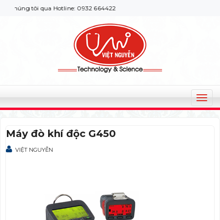
chúng tôi qua Hotline: 0932 664422
T
o
g
Máy đò khí độc G450
g
l
VIỆT NGUYỄN
e
n
a
v
i
g
a