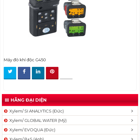
t
i
o
n
Máy đò khí độc G450
HÃNG ĐẠI DIỆN
Xylem/ SI ANALYTICS (Đức)
Xylem/ GLOBAL WATER (Mỹ)
Xylem/ EVOQUA (Đức)
Xylem/ B+S (Anh)