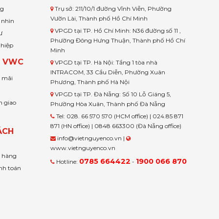
ng
Trụ sở: 211/10/1 đường Vĩnh Viễn, Phường
Vườn Lài, Thành phố Hồ Chí Minh
 nhìn
VPGD tại TP. Hồ Chí Minh: N36 đường số 11 ,
ư
Phường Đông Hưng Thuận, Thành phố Hồ Chí
ghiệp
Minh
H VWC
VPGD tại TP. Hà Nội: Tầng 1 tòa nhà
INTRACOM, 33 Cầu Diễn, Phường Xuân
u mãi
Phương, Thành phố Hà Nội
VPGD tại TP. Đà Nẵng: Số 10 Lỗ Giáng 5,
n giao
Phường Hòa Xuân, Thành phố Đà Nẵng
Tel: 028. 66 570 570 (HCM office) | 024.85 871
871 (HN office) | 0848 663300 (Đà Nẵng office)
ÁCH
info@vietnguyenco.vn |
www.vietnguyenco.vn
n hàng
0785 664422
1900 066 870
Hotline:
-
nh toán
t