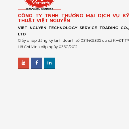
CÔNG TY TNHH THƯƠNG MẠI DỊCH VỤ K
THUẬT VIỆT NGUYỄN
VIET NGUYEN TECHNOLOGY SERVICE TRADING CO.
LTD
Giấy phép đăng ký kinh doanh số 0311462335 do sở KHĐT T
Hồ Chí Minh cấp ngày 03/01/2012