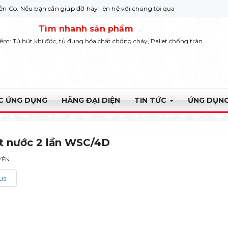
bạn cần giúp đỡ hãy liên hệ với chúng tôi qua Hotline: 0932 664422
Tìm nhanh sản phẩm
iếm: Tủ hút khí độc, tủ đựng hóa chất chống cháy, Pallet chống tràn...
ỰC ỨNG DỤNG
HÃNG ĐẠI DIỆN
TIN TỨC
ỨNG DỤNG
t nước 2 lần WSC/4D
YỄN
us