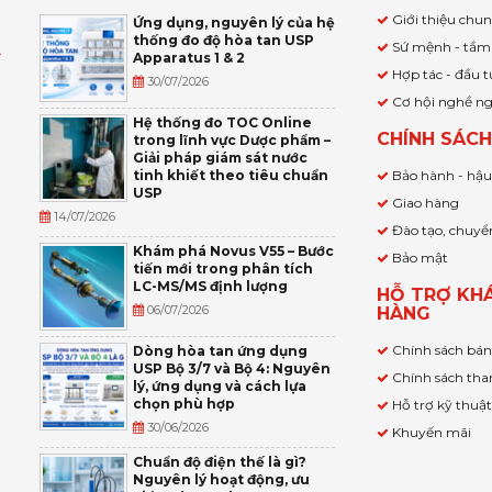
Giới thiệu chu
Ứng dụng, nguyên lý của hệ
thống đo độ hòa tan USP
Sứ mệnh - tầm
Apparatus 1 & 2
Ỹ
Hợp tác - đầu t
30/07/2026
Cơ hội nghề n
,
Hệ thống đo TOC Online
CHÍNH SÁC
trong lĩnh vực Dược phẩm –
P
Giải pháp giám sát nước
tinh khiết theo tiêu chuẩn
Bảo hành - hậ
USP
Giao hàng
14/07/2026
Đào tạo, chuyể
Khám phá Novus V55 – Bước
Bảo mật
tiến mới trong phân tích
LC-MS/MS định lượng
HỖ TRỢ KH
06/07/2026
HÀNG
Chính sách bá
Dòng hòa tan ứng dụng
USP Bộ 3/7 và Bộ 4: Nguyên
Chính sách tha
lý, ứng dụng và cách lựa
chọn phù hợp
Hỗ trợ kỹ thuậ
30/06/2026
Khuyến mãi
Chuẩn độ điện thế là gì?
Nguyên lý hoạt động, ưu