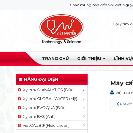
Chào mừng bạn đến với Việt Nguyễn Co. Nếu 
Gợi ý tìm k
TRANG CHỦ
GIỚI THIỆU
LĨNH V
HÃNG ĐẠI DIỆN
Máy cấ
Xylem/ SI ANALYTICS (Đức)
VIỆT NGU
Xylem/ GLOBAL WATER (Mỹ)
Previo
Xylem/ EVOQUA (Đức)
Xylem/ B+S (Anh)
vietCALIB® (Hiệu chuẩn)