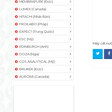
MEMBRAPURE (Đức)
LUMEX (Canada)
HITACHI (Nhật Bản)
FROILABO (Pháp)
EXPECT (Trung Quốc)
ESC (Mỹ)
Máy cất nư
EDINBURGH (Anh)
DOZA (Nga)
CDS ANALYTICAL (Mỹ)
BRUKER (Đức)
AURORA (Canada)