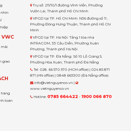
ng
Trụ sở: 211/10/1 đường Vĩnh Viễn, Phường
Vườn Lài, Thành phố Hồ Chí Minh
 nhìn
VPGD tại TP. Hồ Chí Minh: N36 đường số 11 ,
ư
Phường Đông Hưng Thuận, Thành phố Hồ Chí
ghiệp
Minh
H VWC
VPGD tại TP. Hà Nội: Tầng 1 tòa nhà
INTRACOM, 33 Cầu Diễn, Phường Xuân
u mãi
Phương, Thành phố Hà Nội
VPGD tại TP. Đà Nẵng: Số 10 Lỗ Giáng 5,
n giao
Phường Hòa Xuân, Thành phố Đà Nẵng
Tel: 028. 66 570 570 (HCM office) | 024.85 871
871 (HN office) | 0848 663300 (Đà Nẵng office)
ÁCH
info@vietnguyenco.vn |
www.vietnguyenco.vn
n hàng
0785 664422
1900 066 870
Hotline:
-
nh toán
t