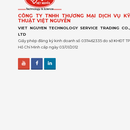
CÔNG TY TNHH THƯƠNG MẠI DỊCH VỤ K
THUẬT VIỆT NGUYỄN
VIET NGUYEN TECHNOLOGY SERVICE TRADING CO.
LTD
Giấy phép đăng ký kinh doanh số 0311462335 do sở KHĐT T
Hồ Chí Minh cấp ngày 03/01/2012