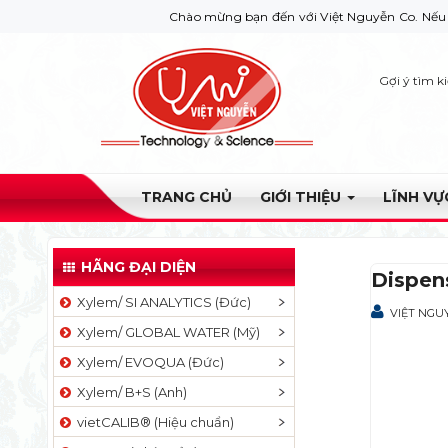
Chào mừng bạn đến với Việt Nguyễn Co. Nếu bạn cần giú
Gợi ý tìm k
TRANG CHỦ
GIỚI THIỆU
LĨNH V
HÃNG ĐẠI DIỆN
Dispen
Xylem/ SI ANALYTICS (Đức)
VIỆT NGU
Xylem/ GLOBAL WATER (Mỹ)
Xylem/ EVOQUA (Đức)
Xylem/ B+S (Anh)
vietCALIB® (Hiệu chuẩn)