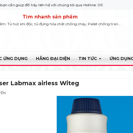
p đỡ hãy liên hệ với chúng tôi qua Hotline: 0932 664422
Tìm nhanh sản phẩm
iếm: Tủ hút khí độc, tủ đựng hóa chất chống cháy, Pallet chống tràn...
ỰC ỨNG DỤNG
HÃNG ĐẠI DIỆN
TIN TỨC
ỨNG DỤNG
ser Labmax airless Witeg
YỄN