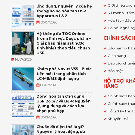
Giới thiệu chu
Ứng dụng, nguyên lý của hệ
thống đo độ hòa tan USP
Sứ mệnh - tầm
Apparatus 1 & 2
Ỹ
Hợp tác - đầu t
30/07/2026
Cơ hội nghề n
,
Hệ thống đo TOC Online
CHÍNH SÁC
trong lĩnh vực Dược phẩm –
P
Giải pháp giám sát nước
tinh khiết theo tiêu chuẩn
Bảo hành - hậ
USP
Giao hàng
14/07/2026
Đào tạo, chuyể
Khám phá Novus V55 – Bước
Bảo mật
tiến mới trong phân tích
LC-MS/MS định lượng
HỖ TRỢ KH
06/07/2026
HÀNG
Chính sách bá
Dòng hòa tan ứng dụng
USP Bộ 3/7 và Bộ 4: Nguyên
Chính sách tha
lý, ứng dụng và cách lựa
chọn phù hợp
Hỗ trợ kỹ thuậ
30/06/2026
Khuyến mãi
Chuẩn độ điện thế là gì?
Nguyên lý hoạt động, ưu