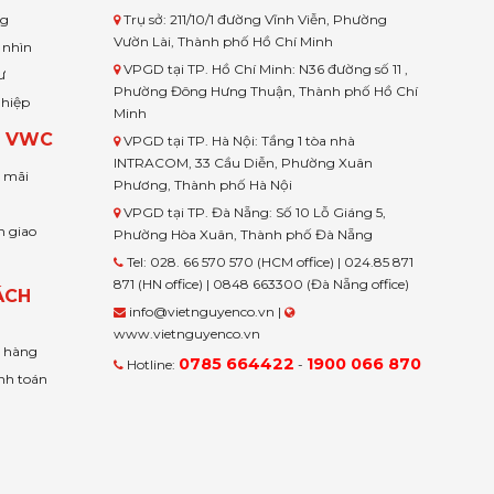
ng
Trụ sở: 211/10/1 đường Vĩnh Viễn, Phường
Vườn Lài, Thành phố Hồ Chí Minh
 nhìn
VPGD tại TP. Hồ Chí Minh: N36 đường số 11 ,
ư
Phường Đông Hưng Thuận, Thành phố Hồ Chí
ghiệp
Minh
H VWC
VPGD tại TP. Hà Nội: Tầng 1 tòa nhà
INTRACOM, 33 Cầu Diễn, Phường Xuân
u mãi
Phương, Thành phố Hà Nội
VPGD tại TP. Đà Nẵng: Số 10 Lỗ Giáng 5,
n giao
Phường Hòa Xuân, Thành phố Đà Nẵng
Tel: 028. 66 570 570 (HCM office) | 024.85 871
871 (HN office) | 0848 663300 (Đà Nẵng office)
ÁCH
info@vietnguyenco.vn |
www.vietnguyenco.vn
n hàng
0785 664422
1900 066 870
Hotline:
-
nh toán
t